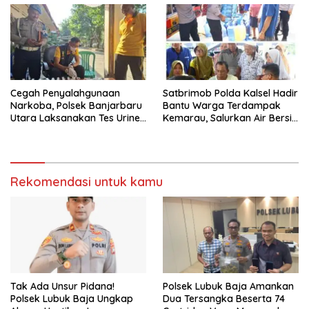
Cegah Penyalahgunaan
Satbrimob Polda Kalsel Hadir
Narkoba, Polsek Banjarbaru
Bantu Warga Terdampak
Utara Laksanakan Tes Urine
Kemarau, Salurkan Air Bersih
Mendadak bagi Personel
dan Layanan Kesehatan
Gratis
Rekomendasi untuk kamu
Tak Ada Unsur Pidana!
Polsek Lubuk Baja Amankan
Polsek Lubuk Baja Ungkap
Dua Tersangka Beserta 74