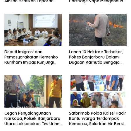
Alasan Hentikan Laporan
Cartridge Vape Mengandung
Pengawasan Anak Tanpa Izin
Etomidate
Deputi Imigrasi dan
Lahan 10 Hektare Terbakar,
Pemasyarakatan Kemenko
Polres Banjarbaru Dalami
Kumham Imipas Kunjungi
Dugaan Karhutla Sengaja
Lapas Batam, Bahas
Dibakar
Overstaying dan KUHP Baru
Cegah Penyalahgunaan
Satbrimob Polda Kalsel Hadir
Narkoba, Polsek Banjarbaru
Bantu Warga Terdampak
Utara Laksanakan Tes Urine
Kemarau, Salurkan Air Bersih
Mendadak bagi Personel
dan Layanan Kesehatan