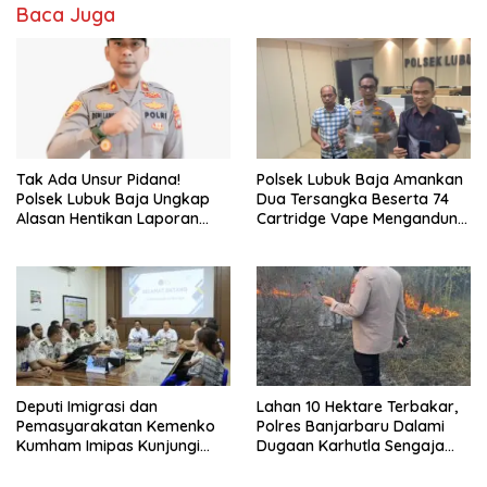
Baca Juga
Tak Ada Unsur Pidana!
Polsek Lubuk Baja Amankan
Polsek Lubuk Baja Ungkap
Dua Tersangka Beserta 74
Alasan Hentikan Laporan
Cartridge Vape Mengandung
Pengawasan Anak Tanpa Izin
Etomidate
Deputi Imigrasi dan
Lahan 10 Hektare Terbakar,
Pemasyarakatan Kemenko
Polres Banjarbaru Dalami
Kumham Imipas Kunjungi
Dugaan Karhutla Sengaja
Lapas Batam, Bahas
Dibakar
Overstaying dan KUHP Baru