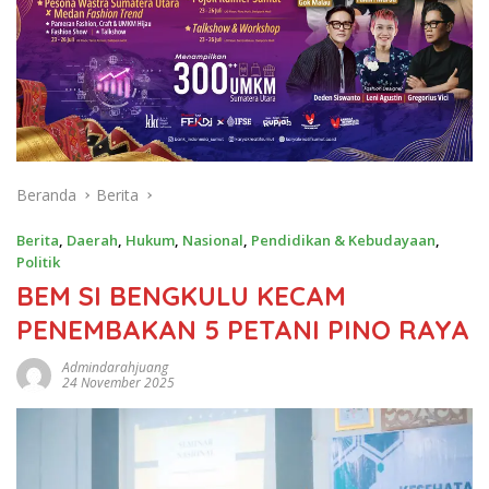
Beranda
Berita
Berita
,
Daerah
,
Hukum
,
Nasional
,
Pendidikan & Kebudayaan
,
Politik
BEM SI BENGKULU KECAM
PENEMBAKAN 5 PETANI PINO RAYA
Admindarahjuang
24 November 2025