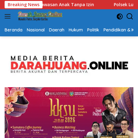
Langsung
n
Breaking News
Polsek Lubuk Baja Amankan Dua Tersangka Beserta 
ke
konten
Beranda
Nasional
Daerah
Hukum
Politik
Pendidikan & K