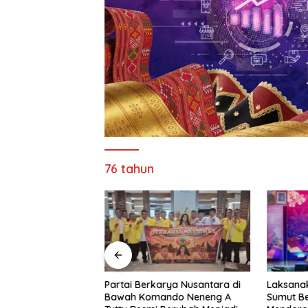
76 tahun
 Resmi Buka
Partai Berkarya Nusantara di
Laksanak
pak Bola Di
Bawah Komando Neneng A
Sumut B