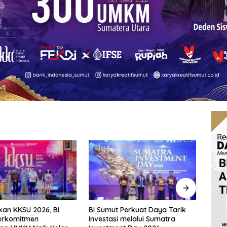
an KKSU 2026, BI
BI Sumut Perkuat Daya Tarik
Fraks
erkomitmen
Investasi melalui Sumatra
Pert