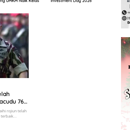
ng UMKM Naik Kelas
Investment Day 2026
Pela
2025
elah
acudu 76
ihi rojiun telah
 terbaik…