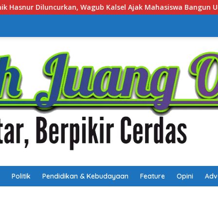
 Ajak Mahasiswa Bangun Usaha Berbasis Inovasi
Job Fai
Politik
Pendidikan & Kebudayaan
Feature
Opini
Adv