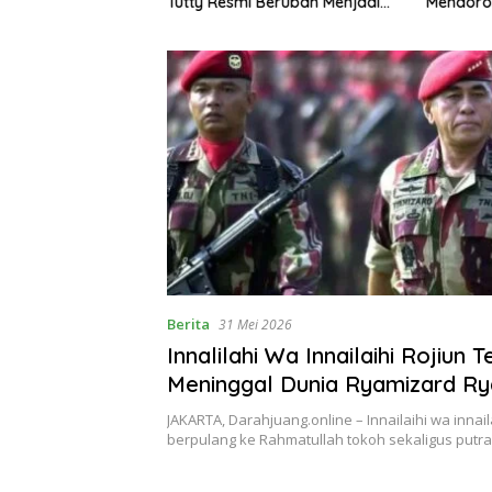
Semidang Gumay
Tutty Resmi Berubah Menjadi
Mendoro
ka Menyambut
Partai Berkarya Nasional
1 Tahun 2026
Berita
31 Mei 2026
Innalilahi Wa Innailaihi Rojiun T
Meninggal Dunia Ryamizard Ry
tahun
JAKARTA, Darahjuang.online – Innailaihi wa innaila
berpulang ke Rahmatullah tokoh sekaligus putra