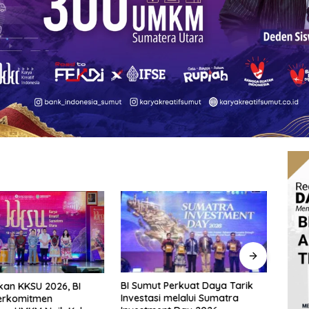
BI Sumut Perkuat Daya Tarik
Fraks
an KKSU 2026, BI
Investasi melalui Sumatra
Pert
erkomitmen