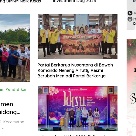
Investment Day 2026
Pela
ng UMKM Naik Kelas
2025
Partai Berkarya Nusantara di Bawah
Komando Neneng A Tutty Resmi
Berubah Menjadi Partai Berkarya
Nasional
an
,
Pendidikan
amen
midang
mbut HUT
Di Kecamatan
UT…