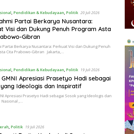
sional
,
Pendidikan & Kebudayaan
,
Politik
20 Juli 2026
rahmi Partai Berkarya Nusantara:
t Visi dan Dukung Penuh Program Asta
rabowo-Gibran
i Partai Berkarya Nusantara: Perkuat Visi dan Dukung Penuh
sta Cita Prabowo-Gibran Jakarta,…
sional
,
Pendidikan & Kebudayaan
,
Politik
19 Juli 2026
 GMNI Apresiasi Prasetyo Hadi sebagai
yang Ideologis dan Inspiratif
NI Apresiasi Prasetyo Hadi sebagai Sosok yang Ideologis dan
 Nasional ,…
erah
,
Politik
19 Juli 2026