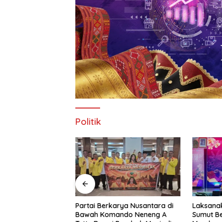
Politik
 Resmi Buka
Partai Berkarya Nusantara di
Laksanak
pak Bola Di
Bawah Komando Neneng A
Sumut B