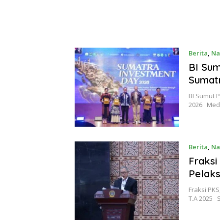
Berita
,
Na
BI Sum
Sumat
BI Sumut P
2026 Meda
Berita
,
Na
Fraksi
Pelaks
Fraksi PK
T.A 2025 