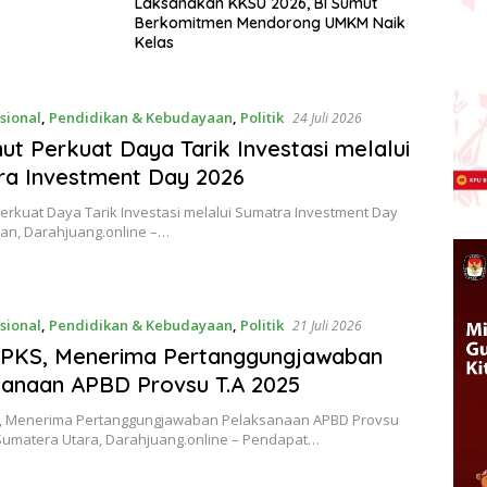
Laksanakan KKSU 2026, BI Sumut
Berkomitmen Mendorong UMKM Naik
Kelas
sional
,
Pendidikan & Kebudayaan
,
Politik
24 Juli 2026
ut Perkuat Daya Tarik Investasi melalui
ra Investment Day 2026
erkuat Daya Tarik Investasi melalui Sumatra Investment Day
n, Darahjuang.online –…
sional
,
Pendidikan & Kebudayaan
,
Politik
21 Juli 2026
 PKS, Menerima Pertanggungjawaban
anaan APBD Provsu T.A 2025
S, Menerima Pertanggungjawaban Pelaksanaan APBD Provsu
Sumatera Utara, Darahjuang.online – Pendapat…