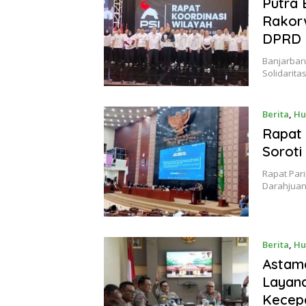
Putra 
Rakorw
DPRD 
Banjarbar
Solidarita
Berita
,
Hu
Rapat 
Soroti
Rapat Par
Darahjuan
Berita
,
Hu
Astama
Layan
Kecep