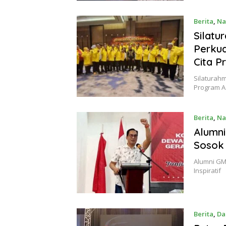
Berita
,
Na
Silatu
Perkua
Cita P
Silaturahm
Program A
Berita
,
Na
Alumni
Sosok 
Alumni GM
Inspiratif
Berita
,
Da