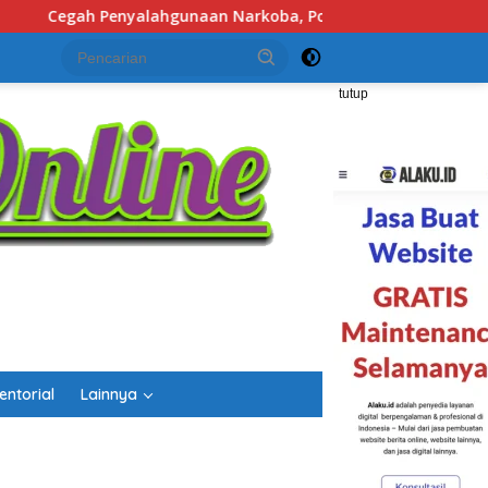
Polsek Banjarbaru Utara Laksanakan Tes Urine Mendadak bagi
tutup
entorial
Lainnya