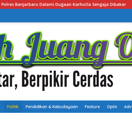
hutla Sengaja Dibakar
Cegah Penyalahgunaan Narkoba, 
Politik
Pendidikan & Kebudayaan
Feature
Opini
Adv