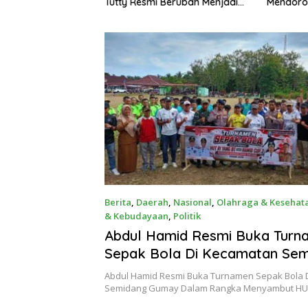
Semidang Gumay
Tutty Resmi Berubah Menjadi
Mendoro
ka Menyambut
Partai Berkarya Nasional
1 Tahun 2026
Berita
,
Daerah
,
Nasional
,
Olahraga & Kesehat
& Kebudayaan
,
Politik
4 Agustus 2026
Abdul Hamid Resmi Buka Turn
Sepak Bola Di Kecamatan Se
Gumay Dalam Rangka Menya
Abdul Hamid Resmi Buka Turnamen Sepak Bola 
RI Ke-81 Tahun 2026
Semidang Gumay Dalam Rangka Menyambut H