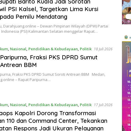
Bupati Barito Kuala Jadi Sorotan
il PSI Kalsel, Targetkan Lima Kursi
pada Pemilu Mendatang
u, Darahjuang.online – Dewan Pimpinan Wilayah (DPW) Partai
s Indonesia (PSI) Kalimantan Selatan menggelar Rapat…
kum
,
Nasional
,
Pendidikan & Kebudayaan
,
Politik
18 Juli 2026
Paripurna, Fraksi PKS DPRD Sumut
 Antrean BBM
ipurna, Fraksi PKS DPRD Sumut Soroti Antrean BBM Medan,
g.online – Rapat Paripurna…
kum
,
Nasional
,
Pendidikan & Kebudayaan
,
Politik
17 Juli 2026
ops Kapolri Dorong Transformasi
an 110 dan Command Center, Tekankan
atan Respons Jadi Ukuran Pelayanan