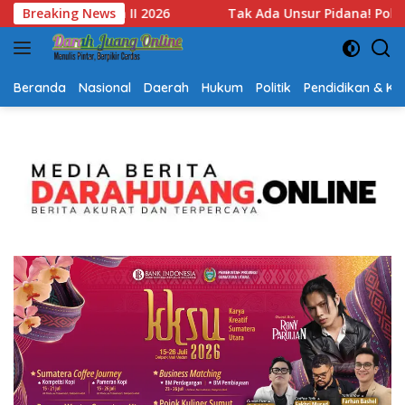
Langsung
Unsur Pidana! Polsek Lubuk Baja Ungkap Alasan Hentikan Lapo
Breaking News
ke
konten
Beranda
Nasional
Daerah
Hukum
Politik
Pendidikan & K