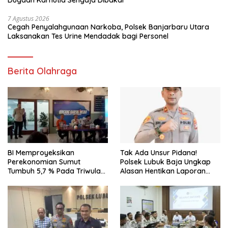
Dugaan Karhutla Sengaja Dibakar
7 Agustus 2026
Cegah Penyalahgunaan Narkoba, Polsek Banjarbaru Utara
Laksanakan Tes Urine Mendadak bagi Personel
Berita Olahraga
BI Memproyeksikan
Tak Ada Unsur Pidana!
Perekonomian Sumut
Polsek Lubuk Baja Ungkap
Tumbuh 5,7 % Pada Triwulan
Alasan Hentikan Laporan
II 2026
Pengawasan Anak Tanpa Izin