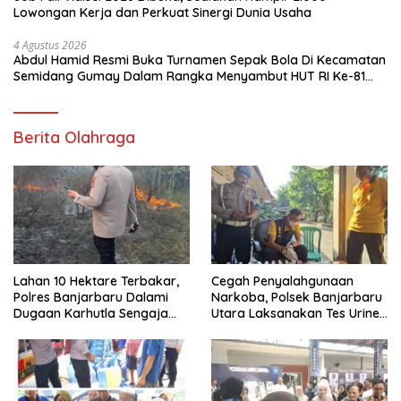
Lowongan Kerja dan Perkuat Sinergi Dunia Usaha
4 Agustus 2026
Abdul Hamid Resmi Buka Turnamen Sepak Bola Di Kecamatan
Semidang Gumay Dalam Rangka Menyambut HUT RI Ke-81
Tahun 2026
Berita Olahraga
Lahan 10 Hektare Terbakar,
Cegah Penyalahgunaan
Polres Banjarbaru Dalami
Narkoba, Polsek Banjarbaru
Dugaan Karhutla Sengaja
Utara Laksanakan Tes Urine
Dibakar
Mendadak bagi Personel