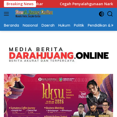
Langsung
unaan Narkoba, Polsek Banjarbaru Utara Laksanakan Tes Urine
Breaking News
ke
konten
Beranda
Nasional
Daerah
Hukum
Politik
Pendidikan & K