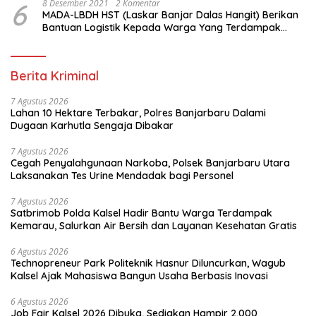
6
8 Desember 2021
2 Komentar
MADA-LBDH HST (Laskar Banjar Dalas Hangit) Berikan
Bantuan Logistik Kepada Warga Yang Terdampak
Banjir Di HST
Berita Kriminal
7 Agustus 2026
Lahan 10 Hektare Terbakar, Polres Banjarbaru Dalami
Dugaan Karhutla Sengaja Dibakar
7 Agustus 2026
Cegah Penyalahgunaan Narkoba, Polsek Banjarbaru Utara
Laksanakan Tes Urine Mendadak bagi Personel
7 Agustus 2026
Satbrimob Polda Kalsel Hadir Bantu Warga Terdampak
Kemarau, Salurkan Air Bersih dan Layanan Kesehatan Gratis
6 Agustus 2026
Technopreneur Park Politeknik Hasnur Diluncurkan, Wagub
Kalsel Ajak Mahasiswa Bangun Usaha Berbasis Inovasi
6 Agustus 2026
Job Fair Kalsel 2026 Dibuka, Sediakan Hampir 2.000