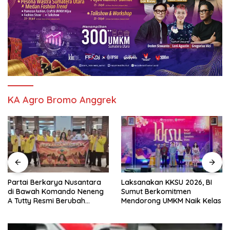
KA Agro Bromo Anggrek
Partai Berkarya Nusantara
Laksanakan KKSU 2026, BI
di Bawah Komando Neneng
Sumut Berkomitmen
A Tutty Resmi Berubah
Mendorong UMKM Naik Kelas
Menjadi Partai Berkarya
Nasional