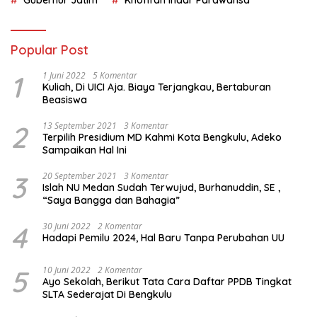
Gubernur Jatim
Khofifah Indar Parawansa
Popular Post
1
1 Juni 2022
5 Komentar
Kuliah, Di UICI Aja. Biaya Terjangkau, Bertaburan
Beasiswa
2
13 September 2021
3 Komentar
Terpilih Presidium MD Kahmi Kota Bengkulu, Adeko
Sampaikan Hal Ini
3
20 September 2021
3 Komentar
Islah NU Medan Sudah Terwujud, Burhanuddin, SE ,
“Saya Bangga dan Bahagia”
4
30 Juni 2022
2 Komentar
Hadapi Pemilu 2024, Hal Baru Tanpa Perubahan UU
5
10 Juni 2022
2 Komentar
Ayo Sekolah, Berikut Tata Cara Daftar PPDB Tingkat
SLTA Sederajat Di Bengkulu