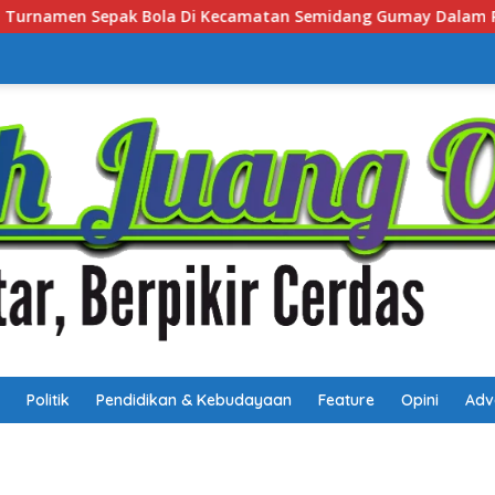
 Semidang Gumay Dalam Rangka Menyambut HUT RI Ke-81 Tahu
Politik
Pendidikan & Kebudayaan
Feature
Opini
Adv