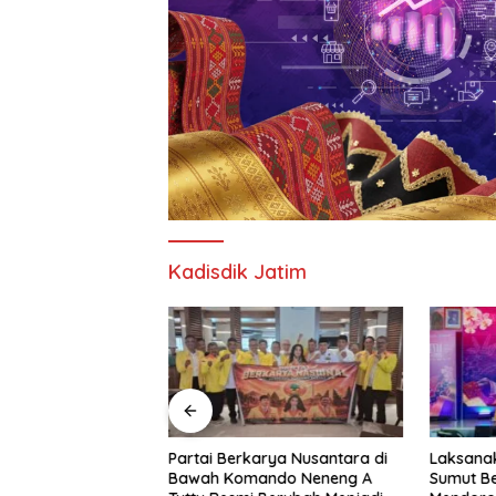
Kadisdik Jatim
 Resmi Buka
Partai Berkarya Nusantara di
Laksanak
pak Bola Di
Bawah Komando Neneng A
Sumut B