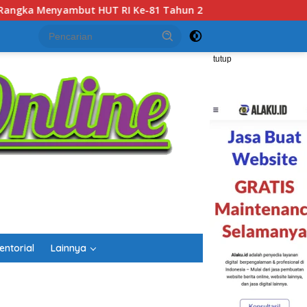
n 2026
Gubernur Kalsel H. Muhidin Apresiasi Polda Kal
tutup
entorial
Lainnya