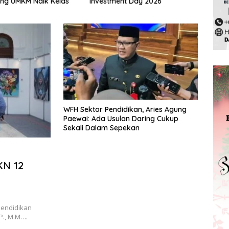
ng UMKM Naik Kelas
Investment Day 2026
Pela
2025
WFH Sektor Pendidikan, Aries Agung
Paewai: Ada Usulan Daring Cukup
Sekali Dalam Sepekan
KN 12
Pendidikan
P., M.M….