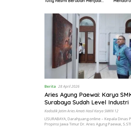
Semidang Gumay
Tutty Resmi Berubah Menjadi
Mendoro
ka Menyambut
Partai Berkarya Nasional
1 Tahun 2026
Berita
28 April 2026
Aries Agung Paewai: Karya SM
Surabaya Sudah Level Industri
Kadisdik Jatim Aries Amati Hasil Karya SMKN 12
LlSURABAYA, Darahjuang.online – Kepala Dinas 
Propinsi Jawa Timur Dr. Aries Agung Paewai, S.ST