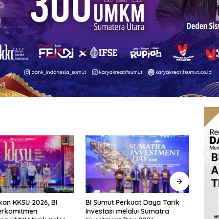
an KKSU 2026, BI
BI Sumut Perkuat Daya Tarik
Fraks
erkomitmen
Investasi melalui Sumatra
Pert