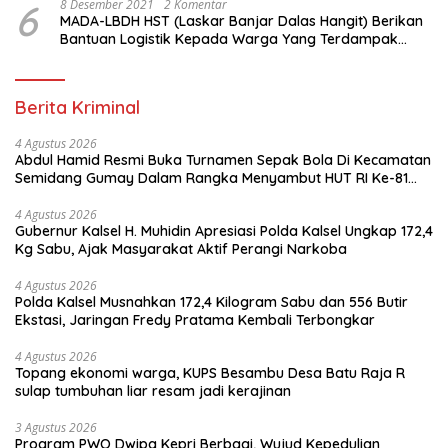
6
8 Desember 2021
2 Komentar
MADA-LBDH HST (Laskar Banjar Dalas Hangit) Berikan
Bantuan Logistik Kepada Warga Yang Terdampak
Banjir Di HST
Berita Kriminal
4 Agustus 2026
Abdul Hamid Resmi Buka Turnamen Sepak Bola Di Kecamatan
Semidang Gumay Dalam Rangka Menyambut HUT RI Ke-81
Tahun 2026
4 Agustus 2026
Gubernur Kalsel H. Muhidin Apresiasi Polda Kalsel Ungkap 172,4
Kg Sabu, Ajak Masyarakat Aktif Perangi Narkoba
4 Agustus 2026
Polda Kalsel Musnahkan 172,4 Kilogram Sabu dan 556 Butir
Ekstasi, Jaringan Fredy Pratama Kembali Terbongkar
4 Agustus 2026
Topang ekonomi warga, KUPS Besambu Desa Batu Raja R
sulap tumbuhan liar resam jadi kerajinan
3 Agustus 2026
Program PWO Dwipa Kepri Berbagi, Wujud Kepedulian