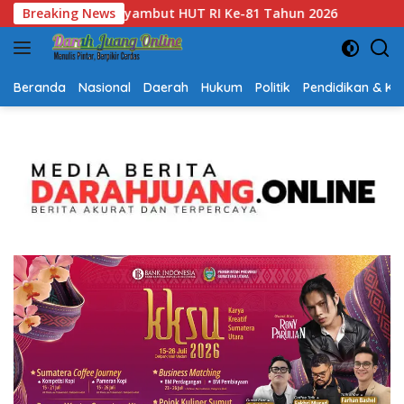
Langsung
26
Breaking News
Gubernur Kalsel H. Muhidin Apresiasi Polda Kalsel U
ke
konten
Beranda
Nasional
Daerah
Hukum
Politik
Pendidikan & K