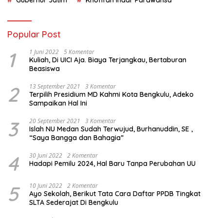
Gubernur Jatim
Khofifah Indar Parawansa
Popular Post
1
1 Juni 2022
5 Komentar
Kuliah, Di UICI Aja. Biaya Terjangkau, Bertaburan
Beasiswa
2
13 September 2021
3 Komentar
Terpilih Presidium MD Kahmi Kota Bengkulu, Adeko
Sampaikan Hal Ini
3
20 September 2021
3 Komentar
Islah NU Medan Sudah Terwujud, Burhanuddin, SE ,
“Saya Bangga dan Bahagia”
4
30 Juni 2022
2 Komentar
Hadapi Pemilu 2024, Hal Baru Tanpa Perubahan UU
5
10 Juni 2022
2 Komentar
Ayo Sekolah, Berikut Tata Cara Daftar PPDB Tingkat
SLTA Sederajat Di Bengkulu