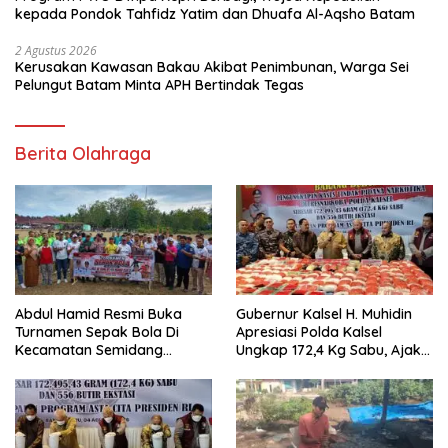
kepada Pondok Tahfidz Yatim dan Dhuafa Al-Aqsho Batam
2 Agustus 2026
Kerusakan Kawasan Bakau Akibat Penimbunan, Warga Sei
Pelungut Batam Minta APH Bertindak Tegas
Berita Olahraga
Abdul Hamid Resmi Buka
Gubernur Kalsel H. Muhidin
Turnamen Sepak Bola Di
Apresiasi Polda Kalsel
Kecamatan Semidang
Ungkap 172,4 Kg Sabu, Ajak
Gumay Dalam Rangka
Masyarakat Aktif Perangi
Menyambut HUT RI Ke-81
Narkoba
Tahun 2026