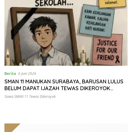
Berita
6 Juni 2026
SMAN 11 MANUKAN SURABAYA, BARUSAN LULUS
BELUM DAPAT IJAZAH TEWAS DIKEROYOK
DIBELAKANG SEKOLAH
Siswa SMAN 11 Tewas Dikeroyok