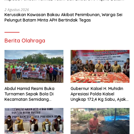
2 Agustus 2026
Kerusakan Kawasan Bakau Akibat Penimbunan, Warga Sei
Pelungut Batam Minta APH Bertindak Tegas
Berita Olahraga
Abdul Hamid Resmi Buka
Gubernur Kalsel H. Muhidin
Turnamen Sepak Bola Di
Apresiasi Polda Kalsel
Kecamatan Semidang
Ungkap 172,4 Kg Sabu, Ajak
Gumay Dalam Rangka
Masyarakat Aktif Perangi
Menyambut HUT RI Ke-81
Narkoba
Tahun 2026