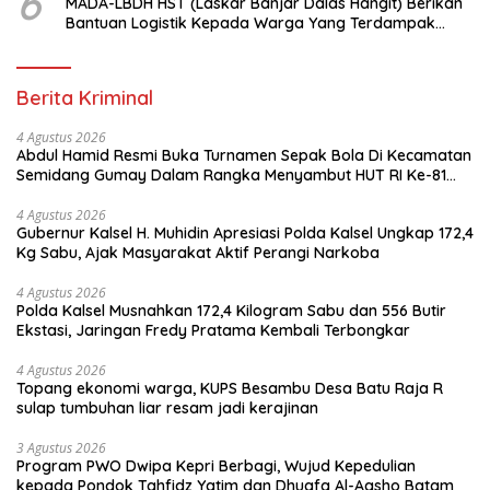
6
MADA-LBDH HST (Laskar Banjar Dalas Hangit) Berikan
Bantuan Logistik Kepada Warga Yang Terdampak
Banjir Di HST
Berita Kriminal
4 Agustus 2026
Abdul Hamid Resmi Buka Turnamen Sepak Bola Di Kecamatan
Semidang Gumay Dalam Rangka Menyambut HUT RI Ke-81
Tahun 2026
4 Agustus 2026
Gubernur Kalsel H. Muhidin Apresiasi Polda Kalsel Ungkap 172,4
Kg Sabu, Ajak Masyarakat Aktif Perangi Narkoba
4 Agustus 2026
Polda Kalsel Musnahkan 172,4 Kilogram Sabu dan 556 Butir
Ekstasi, Jaringan Fredy Pratama Kembali Terbongkar
4 Agustus 2026
Topang ekonomi warga, KUPS Besambu Desa Batu Raja R
sulap tumbuhan liar resam jadi kerajinan
3 Agustus 2026
Program PWO Dwipa Kepri Berbagi, Wujud Kepedulian
kepada Pondok Tahfidz Yatim dan Dhuafa Al-Aqsho Batam