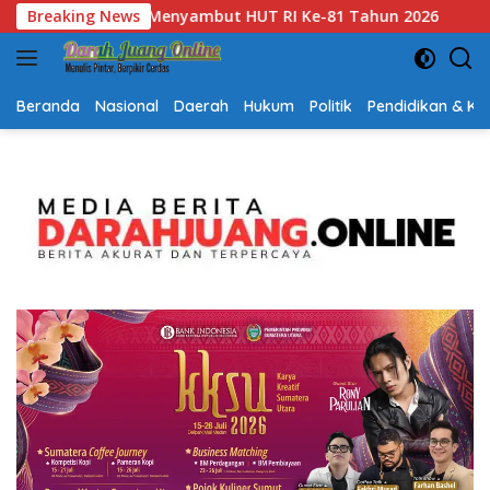
Langsung
2026
Breaking News
Gubernur Kalsel H. Muhidin Apresiasi Polda Kalsel
ke
konten
Beranda
Nasional
Daerah
Hukum
Politik
Pendidikan & K