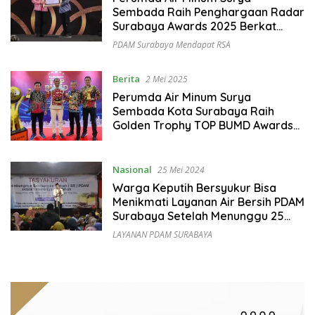
Sembada Raih Penghargaan Radar
Surabaya Awards 2025 Berkat
Capaian Cakupan Layanan 100%
PDAM Surabaya Mendapat RSA
Berita
2 Mei 2025
Perumda Air Minum Surya
Sembada Kota Surabaya Raih
Golden Trophy TOP BUMD Awards
2025
Nasional
25 Mei 2024
Warga Keputih Bersyukur Bisa
Menikmati Layanan Air Bersih PDAM
Surabaya Setelah Menunggu 25
tahun
LAYANAN PDAM SURABAYA