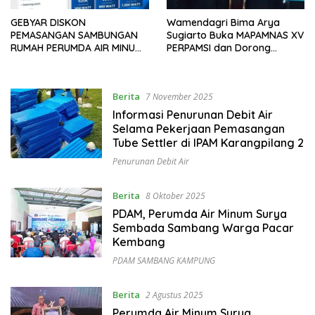
GEBYAR DISKON
Wamendagri Bima Arya
PEMASANGAN SAMBUNGAN
Sugiarto Buka MAPAMNAS XV
RUMAH PERUMDA AIR MINUM
PERPAMSI dan Dorong
SURYA SEMBADA
Transformasi Air Minum
Berita
7 November 2025
Informasi Penurunan Debit Air
Selama Pekerjaan Pemasangan
Tube Settler di IPAM Karangpilang 2
Penurunan Debit Air
Berita
8 Oktober 2025
PDAM, Perumda Air Minum Surya
Sembada Sambang Warga Pacar
Kembang
PDAM SAMBANG KAMPUNG
Berita
2 Agustus 2025
Perumda Air Minum Surya