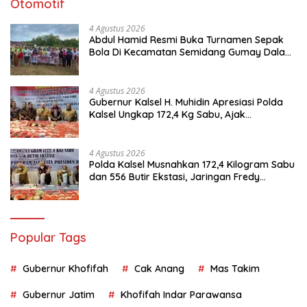
Otomotif
4 Agustus 2026
Abdul Hamid Resmi Buka Turnamen Sepak
Bola Di Kecamatan Semidang Gumay Dalam
Rangka Menyambut HUT RI Ke-81 Tahun
2026
4 Agustus 2026
Gubernur Kalsel H. Muhidin Apresiasi Polda
Kalsel Ungkap 172,4 Kg Sabu, Ajak
Masyarakat Aktif Perangi Narkoba
4 Agustus 2026
Polda Kalsel Musnahkan 172,4 Kilogram Sabu
dan 556 Butir Ekstasi, Jaringan Fredy
Pratama Kembali Terbongkar
Popular Tags
Gubernur Khofifah
Cak Anang
Mas Takim
Gubernur Jatim
Khofifah Indar Parawansa