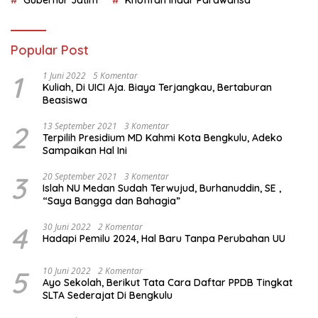
Gubernur Jatim
Khofifah Indar Parawansa
Popular Post
1
1 Juni 2022
5 Komentar
Kuliah, Di UICI Aja. Biaya Terjangkau, Bertaburan
Beasiswa
2
13 September 2021
3 Komentar
Terpilih Presidium MD Kahmi Kota Bengkulu, Adeko
Sampaikan Hal Ini
3
20 September 2021
3 Komentar
Islah NU Medan Sudah Terwujud, Burhanuddin, SE ,
“Saya Bangga dan Bahagia”
4
30 Juni 2022
2 Komentar
Hadapi Pemilu 2024, Hal Baru Tanpa Perubahan UU
5
10 Juni 2022
2 Komentar
Ayo Sekolah, Berikut Tata Cara Daftar PPDB Tingkat
SLTA Sederajat Di Bengkulu