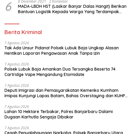
6
8 Desember 2021
2 Komentar
MADA-LBDH HST (Laskar Banjar Dalas Hangit) Berikan
Bantuan Logistik Kepada Warga Yang Terdampak
Banjir Di HST
Berita Kriminal
7 Agustus 2026
Tak Ada Unsur Pidana! Polsek Lubuk Baja Ungkap Alasan
Hentikan Laporan Pengawasan Anak Tanpa Izin
7 Agustus 2026
Polsek Lubuk Baja Amankan Dua Tersangka Beserta 74
Cartridge Vape Mengandung Etomidate
7 Agustus 2026
Deputi Imigrasi dan Pemasyarakatan Kemenko Kumham
Imipas Kunjungi Lapas Batam, Bahas Overstaying dan KUHP
Baru
7 Agustus 2026
Lahan 10 Hektare Terbakar, Polres Banjarbaru Dalami
Dugaan Karhutla Sengaja Dibakar
7 Agustus 2026
Cegah Penyalahgunaan Narkoba, Polsek Banjarbaru Utara