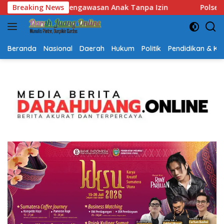
Langsung
n
Breaking News
Polsek Lubuk Baja Amankan Dua Tersangka Beserta 7
ke
konten
Beranda
Nasional
Daerah
Hukum
Politik
Pendidikan & K