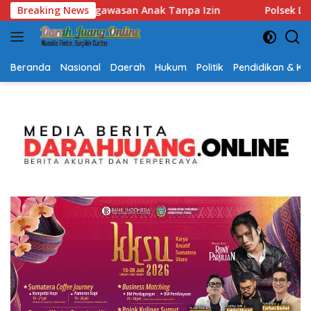
Langsung
Breaking News
Polsek Lubuk Baja Amankan Dua Tersangka Beserta 7
ke
konten
Beranda
Nasional
Daerah
Hukum
Politik
Pendidikan & K