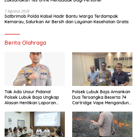
Laksanakan Tes Urine Mendadak bagi Personel
7 Agustus 2026
Satbrimob Polda Kalsel Hadir Bantu Warga Terdampak
Kemarau, Salurkan Air Bersih dan Layanan Kesehatan Gratis
Berita Olahraga
Tak Ada Unsur Pidana!
Polsek Lubuk Baja Amankan
Polsek Lubuk Baja Ungkap
Dua Tersangka Beserta 74
Alasan Hentikan Laporan
Cartridge Vape Mengandung
Pengawasan Anak Tanpa Izin
Etomidate