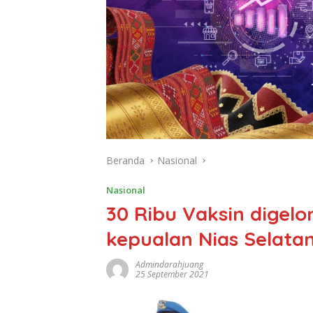
Beranda
Nasional
Nasional
30 Ribu Vaksin digel
kepualan Nias Selata
Admindarahjuang
25 September 2021