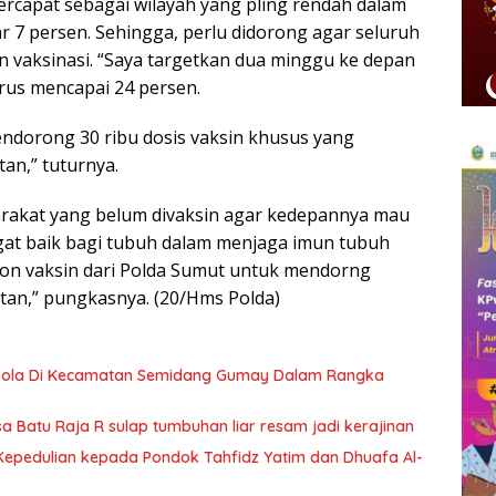
rcapat sebagai wilayah yang pling rendah dalam
 7 persen. Sehingga, perlu didorong agar seluruh
 vaksinasi. “Saya targetkan dua minggu ke depan
arus mencapai 24 persen.
endorong 30 ribu dosis vaksin khusus yang
an,” tuturnya.
rakat yang belum divaksin agar kedepannya mau
ngat baik bagi tubuh dalam menjaga imun tubuh
lyon vaksin dari Polda Sumut untuk mendorng
atan,” pungkasnya. (20/Hms Polda)
Bola Di Kecamatan Semidang Gumay Dalam Rangka
Batu Raja R sulap tumbuhan liar resam jadi kerajinan
epedulian kepada Pondok Tahfidz Yatim dan Dhuafa Al-