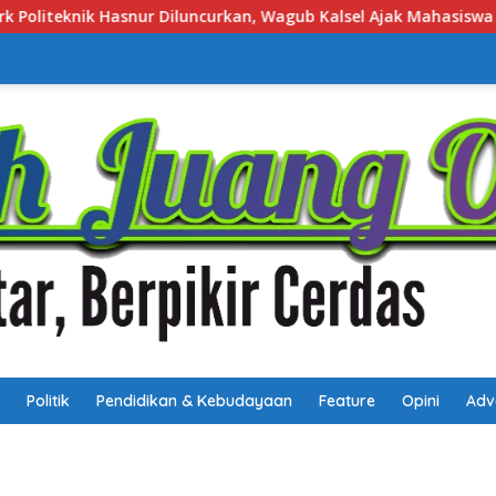
lsel Ajak Mahasiswa Bangun Usaha Berbasis Inovasi
Job
Politik
Pendidikan & Kebudayaan
Feature
Opini
Adv