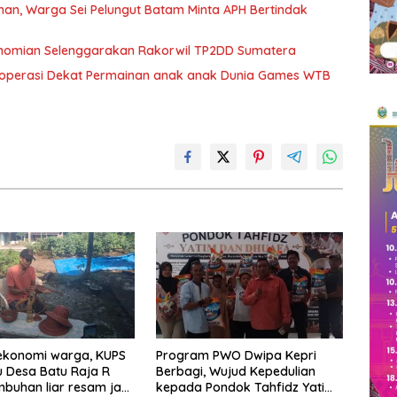
n, Warga Sei Pelungut Batam Minta APH Bertindak
nomian Selenggarakan Rakorwil TP2DD Sumatera
eroperasi Dekat Permainan anak anak Dunia Games WTB
ekonomi warga, KUPS
Program PWO Dwipa Kepri
 Desa Batu Raja R
Berbagi, Wujud Kepedulian
mbuhan liar resam jadi
kepada Pondok Tahfidz Yatim