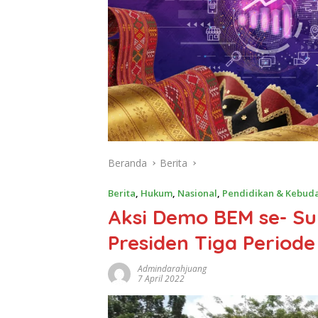
Beranda
Berita
Berita
,
Hukum
,
Nasional
,
Pendidikan & Kebud
Aksi Demo BEM se- S
Presiden Tiga Periode
Admindarahjuang
7 April 2022