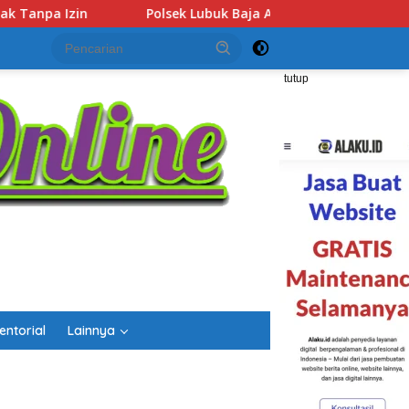
ja Amankan Dua Tersangka Beserta 74 Cartridge Vape Mengan
tutup
entorial
Lainnya