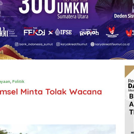
ayaan
,
Politik
umsel Minta Tolak Wacana