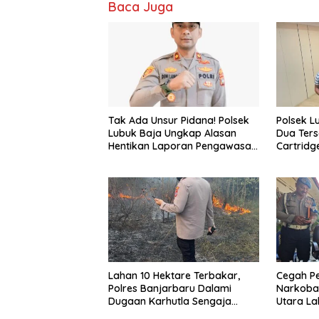
Baca Juga
Tak Ada Unsur Pidana! Polsek
Polsek 
Lubuk Baja Ungkap Alasan
Dua Ters
Hentikan Laporan Pengawasan
Cartrid
Anak Tanpa Izin
Etomida
Lahan 10 Hektare Terbakar,
Cegah P
Polres Banjarbaru Dalami
Narkoba,
Dugaan Karhutla Sengaja
Utara La
Dibakar
Mendada