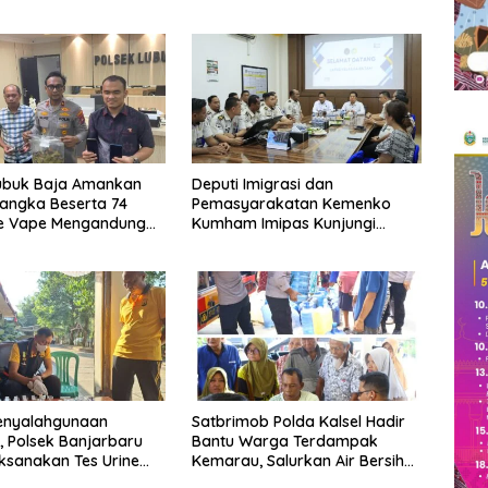
Lubuk Baja Amankan
Deputi Imigrasi dan
angka Beserta 74
Pemasyarakatan Kemenko
ge Vape Mengandung
Kumham Imipas Kunjungi
te
Lapas Batam, Bahas
Overstaying dan KUHP Baru
enyalahgunaan
Satbrimob Polda Kalsel Hadir
 Polsek Banjarbaru
Bantu Warga Terdampak
ksanakan Tes Urine
Kemarau, Salurkan Air Bersih
k bagi Personel
dan Layanan Kesehatan Gratis