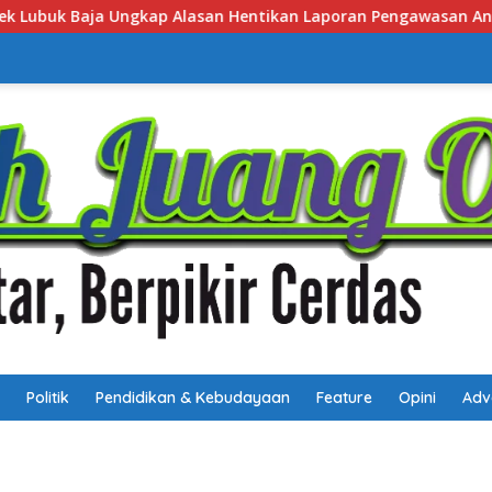
 Laporan Pengawasan Anak Tanpa Izin
Polsek Lubuk Ba
Politik
Pendidikan & Kebudayaan
Feature
Opini
Adv