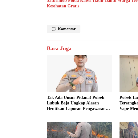
Satbrimob Polda Kalsel Hadir Bantu Warga Te
Kesehatan Gratis
Komentar
Baca Juga
Tak Ada Unsur Pidana! Polsek
Polsek L
Lubuk Baja Ungkap Alasan
Tersangka
Hentikan Laporan Pengawasan
Vape Men
Anak Tanpa Izin