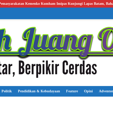
as Kunjungi Lapas Batam, Bahas Overstaying dan KUHP Baru
Politik
Pendidikan & Kebudayaan
Feature
Opini
Adventor