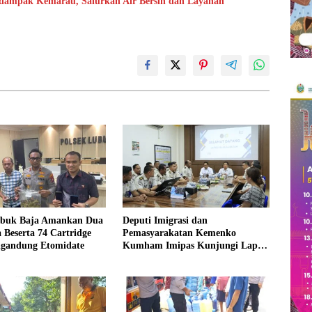
rdampak Kemarau, Salurkan Air Bersih dan Layanan
ubuk Baja Amankan Dua
Deputi Imigrasi dan
 Beserta 74 Cartridge
Pemasyarakatan Kemenko
gandung Etomidate
Kumham Imipas Kunjungi Lapas
Batam, Bahas Overstaying dan
KUHP Baru