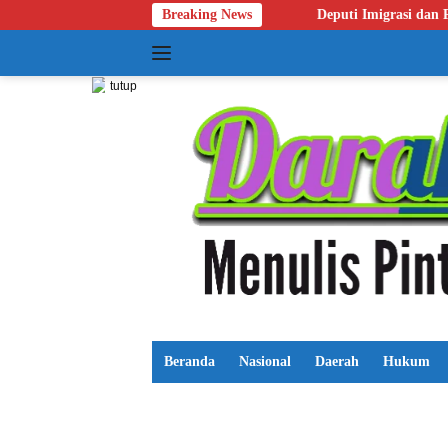
Langsung
e
Deputi Imigrasi dan Pemasyarakatan Kemenko Kumham Imip
Breaking News
ke
konten
tutup
Beranda
Nasional
Daerah
Hukum