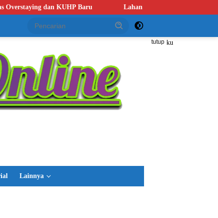
Lahan 10 Hektare Terbakar, Polres Banjarbaru Dalami Dugaan Karhutl
tutup
ial
Lainnya