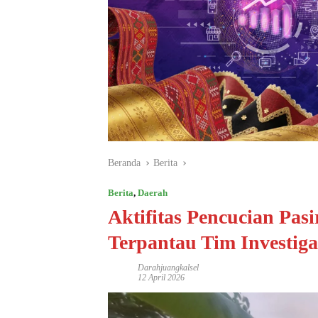
Beranda
Berita
Berita
,
Daerah
Aktifitas Pencucian Pasir
Terpantau Tim Investig
Darahjuangkalsel
12 April 2026