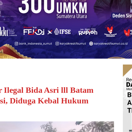
 Ilegal Bida Asri lll Batam
asi, Diduga Kebal Hukum