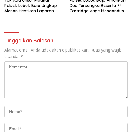
Tak Ada Unsur Pidana!
Polsek Lubuk Baja Amankan
Polsek Lubuk Baja Ungkap
Dua Tersangka Beserta 74
Alasan Hentikan Laporan
Cartridge Vape Mengandung
Pengawasan Anak Tanpa Izin
Etomidate
Tinggalkan Balasan
Alamat email Anda tidak akan dipublikasikan.
Ruas yang wajib
ditandai
*