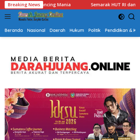
Langsung
rak HUT RI dan Hari Jadi Kalsel, Gerak Jalan Jadi Ajang Bangun
Breaking News
ke
konten
Beranda
Nasional
Daerah
Hukum
Politik
Pendidikan & K