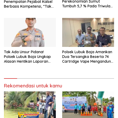
Perekonomian Sumut
Penempatan Pejabat Kalsel
Tumbuh 5,7 % Pada Triwulan
Berbasis Kompetensi, “Tak
II 2026
Ada Lagi Pejabat Titipan
Tak Ada Unsur Pidana!
Polsek Lubuk Baja Amankan
Polsek Lubuk Baja Ungkap
Dua Tersangka Beserta 74
Alasan Hentikan Laporan
Cartridge Vape Mengandung
Pengawasan Anak Tanpa Izin
Etomidate
Rekomendasi untuk kamu