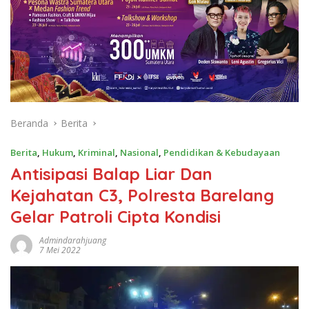
Beranda
Berita
Berita
,
Hukum
,
Kriminal
,
Nasional
,
Pendidikan & Kebudayaan
Antisipasi Balap Liar Dan
Kejahatan C3, Polresta Barelang
Gelar Patroli Cipta Kondisi
Admindarahjuang
7 Mei 2022