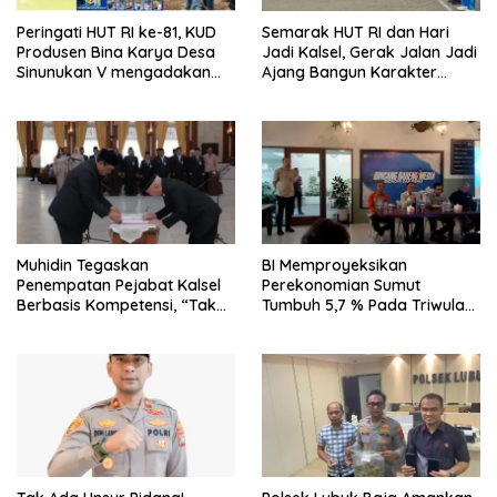
Peringati HUT RI ke-81, KUD
Semarak HUT RI dan Hari
Produsen Bina Karya Desa
Jadi Kalsel, Gerak Jalan Jadi
Sinunukan V mengadakan
Ajang Bangun Karakter
Lomba Mancing Mania
Generasi Muda
Muhidin Tegaskan
BI Memproyeksikan
Penempatan Pejabat Kalsel
Perekonomian Sumut
Berbasis Kompetensi, “Tak
Tumbuh 5,7 % Pada Triwulan
Ada Lagi Pejabat Titipan
II 2026