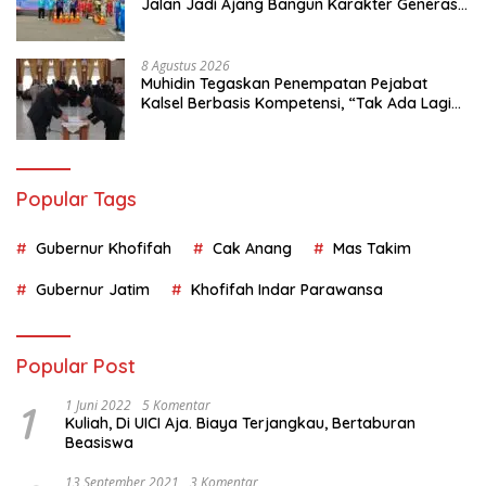
Jalan Jadi Ajang Bangun Karakter Generasi
Muda
8 Agustus 2026
Muhidin Tegaskan Penempatan Pejabat
Kalsel Berbasis Kompetensi, “Tak Ada Lagi
Pejabat Titipan
Popular Tags
Gubernur Khofifah
Cak Anang
Mas Takim
Gubernur Jatim
Khofifah Indar Parawansa
Popular Post
1
1 Juni 2022
5 Komentar
Kuliah, Di UICI Aja. Biaya Terjangkau, Bertaburan
Beasiswa
13 September 2021
3 Komentar