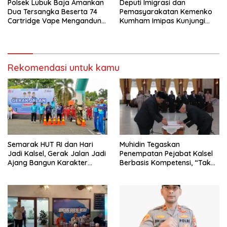
Polsek Lubuk Baja Amankan
Deputi Imigrasi dan
Dua Tersangka Beserta 74
Pemasyarakatan Kemenko
Cartridge Vape Mengandung
Kumham Imipas Kunjungi
Etomidate
Lapas Batam, Bahas
Overstaying dan KUHP Baru
Rekomendasi untuk kamu
Semarak HUT RI dan Hari
Muhidin Tegaskan
Jadi Kalsel, Gerak Jalan Jadi
Penempatan Pejabat Kalsel
Ajang Bangun Karakter
Berbasis Kompetensi, “Tak
Generasi Muda
Ada Lagi Pejabat Titipan