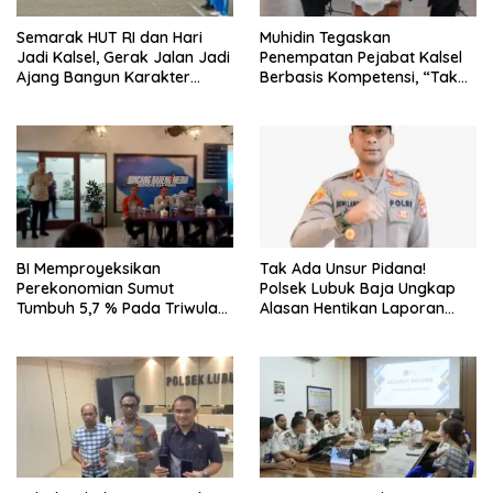
Semarak HUT RI dan Hari
Muhidin Tegaskan
Jadi Kalsel, Gerak Jalan Jadi
Penempatan Pejabat Kalsel
Ajang Bangun Karakter
Berbasis Kompetensi, “Tak
Generasi Muda
Ada Lagi Pejabat Titipan
Tak Ada Unsur Pidana!
BI Memproyeksikan
Polsek Lubuk Baja Ungkap
Perekonomian Sumut
Alasan Hentikan Laporan
Tumbuh 5,7 % Pada Triwulan
Pengawasan Anak Tanpa Izin
II 2026