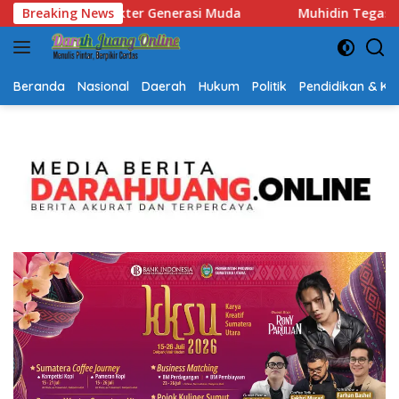
Langsung
Muhidin Tegaskan Penempatan Pejabat Kalsel Berbasis Kompete
Breaking News
ke
konten
Beranda
Nasional
Daerah
Hukum
Politik
Pendidikan & K