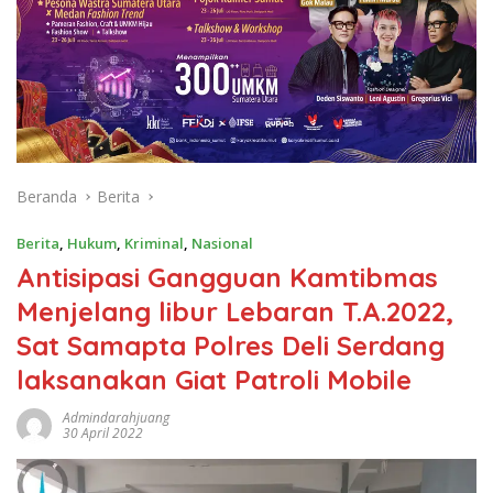
Beranda
Berita
Berita
,
Hukum
,
Kriminal
,
Nasional
Antisipasi Gangguan Kamtibmas
Menjelang libur Lebaran T.A.2022,
Sat Samapta Polres Deli Serdang
laksanakan Giat Patroli Mobile
Admindarahjuang
30 April 2022