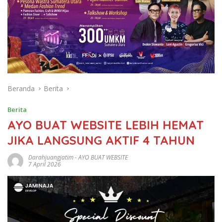
Beranda
Berita
Berita
AYO BUAT WEBSITE LEBIH HEMAT
JIKA LANGSUNG AKTIF 4 TAHUN
Darahjuangjatim
-
AYO BUAT WEBSITE
7 April 2026