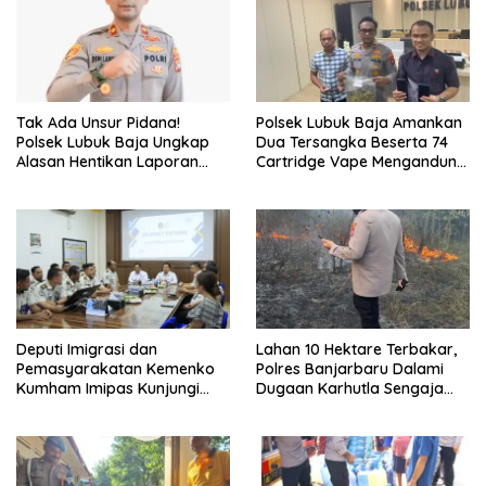
Tak Ada Unsur Pidana!
Polsek Lubuk Baja Amankan
Polsek Lubuk Baja Ungkap
Dua Tersangka Beserta 74
Alasan Hentikan Laporan
Cartridge Vape Mengandung
Pengawasan Anak Tanpa Izin
Etomidate
Deputi Imigrasi dan
Lahan 10 Hektare Terbakar,
Pemasyarakatan Kemenko
Polres Banjarbaru Dalami
Kumham Imipas Kunjungi
Dugaan Karhutla Sengaja
Lapas Batam, Bahas
Dibakar
Overstaying dan KUHP Baru