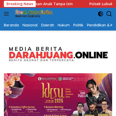
Langsung
lsek Lubuk Baja Amankan Dua Tersangka Beserta 74 Cartridg
Breaking News
ke
konten
Beranda
Nasional
Daerah
Hukum
Politik
Pendidikan & K