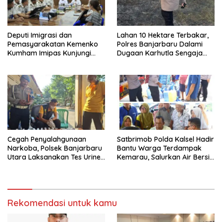
Deputi Imigrasi dan
Lahan 10 Hektare Terbakar,
Pemasyarakatan Kemenko
Polres Banjarbaru Dalami
Kumham Imipas Kunjungi
Dugaan Karhutla Sengaja
Lapas Batam, Bahas
Dibakar
Overstaying dan KUHP Baru
Cegah Penyalahgunaan
Satbrimob Polda Kalsel Hadir
Narkoba, Polsek Banjarbaru
Bantu Warga Terdampak
Utara Laksanakan Tes Urine
Kemarau, Salurkan Air Bersih
Mendadak bagi Personel
dan Layanan Kesehatan
Gratis
Rekomendasi untuk kamu