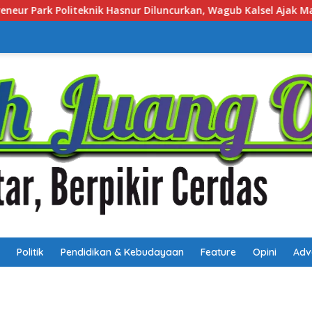
agub Kalsel Ajak Mahasiswa Bangun Usaha Berbasis Inovasi
Politik
Pendidikan & Kebudayaan
Feature
Opini
Adv