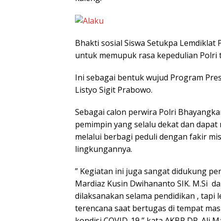
Bhakti sosial Siswa Setukpa Lemdiklat
untuk memupuk rasa kepedulian Polri t
Ini sebagai bentuk wujud Program Presis
Listyo Sigit Prabowo.
Sebagai calon perwira Polri Bhayangk
pemimpin yang selalu dekat dan dapat
melalui berbagi peduli dengan fakir mi
lingkungannya.
” Kegiatan ini juga sangat didukung pe
Mardiaz Kusin Dwihananto SIK. M.Si dan
dilaksanakan selama pendidikan , tapi 
terencana saat bertugas di tempat masi
kondisi COVID-19,” kata AKBP DR. Ali M