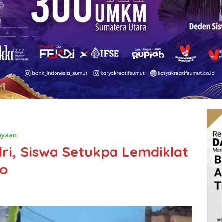
ayaan
ri, Siswa Setukpa Lemdiklat
ko