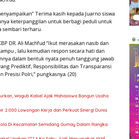
enyampaikan” Terima kasih kepada Juarno siswa
punya keterpanggilan untuk berbagi peduli untuk
a sembari terharu.
P DR. Ali Machfud “Ikut merasakan nasib dan
ampu , lalu kemudian respon secara hati dan
kannya dalam bentuk nyata penuh tanggung jawab
yang Prediktif, Responsibilitas dan Transparansi
n Presisi Polri,” pungkasnya. (20)
ncurkan, Wagub Kalsel Ajak Mahasiswa Bangun Usaha
ir 2.000 Lowongan Kerja dan Perkuat Sinergi Dunia
Bola Di Kecamatan Semidang Gumay Dalam Rangka
Kalsel Ungkap 172,4 Kg Sabu, Ajak Masyarakat Aktif