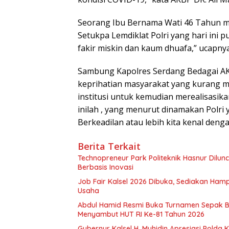
Seorang Ibu Bernama Wati 46 Tahun m
Setukpa Lemdiklat Polri yang hari ini 
fakir miskin dan kaum dhuafa,” ucapny
Sambung Kapolres Serdang Bedagai AKB
keprihatian masyarakat yang kurang m
institusi untuk kemudian merealisasi
inilah , yang menurut dinamakan Polri 
Berkeadilan atau lebih kita kenal denga
Berita Terkait
Technopreneur Park Politeknik Hasnur Dilu
Berbasis Inovasi
Job Fair Kalsel 2026 Dibuka, Sediakan Hamp
Usaha
Abdul Hamid Resmi Buka Turnamen Sepak 
Menyambut HUT RI Ke-81 Tahun 2026
Gubernur Kalsel H. Muhidin Apresiasi Polda 