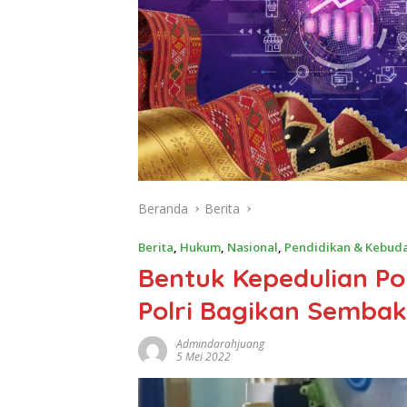
Beranda
Berita
Berita
,
Hukum
,
Nasional
,
Pendidikan & Kebud
Bentuk Kepedulian Pol
Polri Bagikan Semba
Admindarahjuang
5 Mei 2022