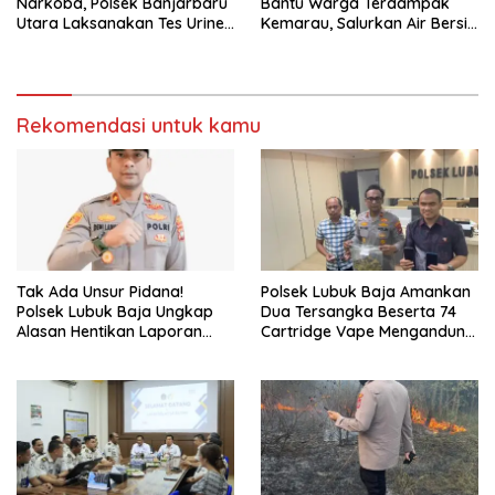
Narkoba, Polsek Banjarbaru
Bantu Warga Terdampak
Utara Laksanakan Tes Urine
Kemarau, Salurkan Air Bersih
Mendadak bagi Personel
dan Layanan Kesehatan
Gratis
Rekomendasi untuk kamu
Tak Ada Unsur Pidana!
Polsek Lubuk Baja Amankan
Polsek Lubuk Baja Ungkap
Dua Tersangka Beserta 74
Alasan Hentikan Laporan
Cartridge Vape Mengandung
Pengawasan Anak Tanpa Izin
Etomidate