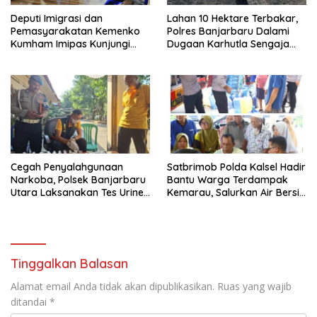
Deputi Imigrasi dan
Lahan 10 Hektare Terbakar,
Pemasyarakatan Kemenko
Polres Banjarbaru Dalami
Kumham Imipas Kunjungi
Dugaan Karhutla Sengaja
Lapas Batam, Bahas
Dibakar
Overstaying dan KUHP Baru
Cegah Penyalahgunaan
Satbrimob Polda Kalsel Hadir
Narkoba, Polsek Banjarbaru
Bantu Warga Terdampak
Utara Laksanakan Tes Urine
Kemarau, Salurkan Air Bersih
Mendadak bagi Personel
dan Layanan Kesehatan
Gratis
Tinggalkan Balasan
Alamat email Anda tidak akan dipublikasikan.
Ruas yang wajib
ditandai
*