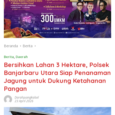
Beranda
Berita
Berita
,
Daerah
Bersihkan Lahan 3 Hektare, Polsek
Banjarbaru Utara Siap Penanaman
Jagung untuk Dukung Ketahanan
Pangan
Darahjuangkalsel
23 April 2026