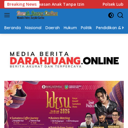
Langsung
Polsek Lubuk Baja Amankan Dua Tersangka Beserta 74 Cartr
Breaking News
ke
konten
Beranda
Nasional
Daerah
Hukum
Politik
Pendidikan & K