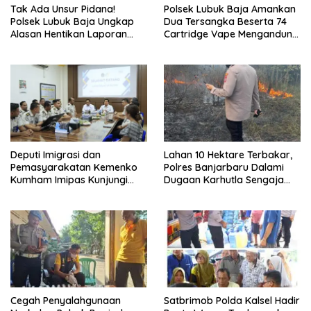
Tak Ada Unsur Pidana!
Polsek Lubuk Baja Amankan
Polsek Lubuk Baja Ungkap
Dua Tersangka Beserta 74
Alasan Hentikan Laporan
Cartridge Vape Mengandung
Pengawasan Anak Tanpa Izin
Etomidate
Deputi Imigrasi dan
Lahan 10 Hektare Terbakar,
Pemasyarakatan Kemenko
Polres Banjarbaru Dalami
Kumham Imipas Kunjungi
Dugaan Karhutla Sengaja
Lapas Batam, Bahas
Dibakar
Overstaying dan KUHP Baru
Cegah Penyalahgunaan
Satbrimob Polda Kalsel Hadir