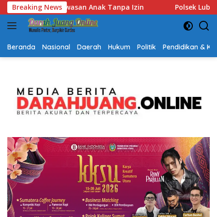
Langsung
Polsek Lubuk Baja Amankan Dua Tersangka Beserta 74 Cart
Breaking News
ke
konten
Beranda
Nasional
Daerah
Hukum
Politik
Pendidikan & K