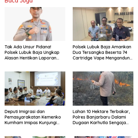
Baca Juga
Tak Ada Unsur Pidana!
Polsek Lubuk Baja Amankan
Polsek Lubuk Baja Ungkap
Dua Tersangka Beserta 74
Alasan Hentikan Laporan
Cartridge Vape Mengandung
Pengawasan Anak Tanpa Izin
Etomidate
Deputi Imigrasi dan
Lahan 10 Hektare Terbakar,
Pemasyarakatan Kemenko
Polres Banjarbaru Dalami
Kumham Imipas Kunjungi
Dugaan Karhutla Sengaja
Lapas Batam, Bahas
Dibakar
Overstaying dan KUHP Baru