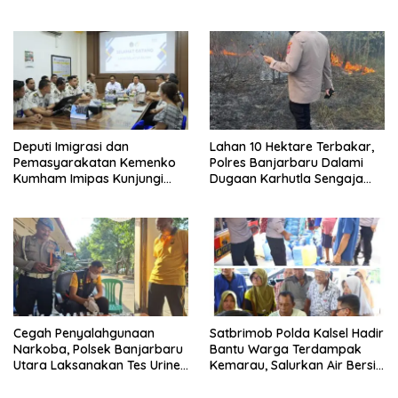
Pengawasan Anak Tanpa Izin
Etomidate
Deputi Imigrasi dan
Lahan 10 Hektare Terbakar,
Pemasyarakatan Kemenko
Polres Banjarbaru Dalami
Kumham Imipas Kunjungi
Dugaan Karhutla Sengaja
Lapas Batam, Bahas
Dibakar
Overstaying dan KUHP Baru
Cegah Penyalahgunaan
Satbrimob Polda Kalsel Hadir
Narkoba, Polsek Banjarbaru
Bantu Warga Terdampak
Utara Laksanakan Tes Urine
Kemarau, Salurkan Air Bersih
Mendadak bagi Personel
dan Layanan Kesehatan
Gratis