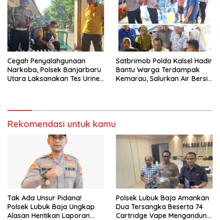
Cegah Penyalahgunaan
Satbrimob Polda Kalsel Hadir
Narkoba, Polsek Banjarbaru
Bantu Warga Terdampak
Utara Laksanakan Tes Urine
Kemarau, Salurkan Air Bersih
Mendadak bagi Personel
dan Layanan Kesehatan
Gratis
Rekomendasi untuk kamu
Tak Ada Unsur Pidana!
Polsek Lubuk Baja Amankan
Polsek Lubuk Baja Ungkap
Dua Tersangka Beserta 74
Alasan Hentikan Laporan
Cartridge Vape Mengandung