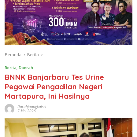
Beranda
Berita
Berita
,
Daerah
BNNK Banjarbaru Tes Urine
Pegawai Pengadilan Negeri
Martapura, Ini Hasilnya
Darahjuangkalsel
7 Mei 2026