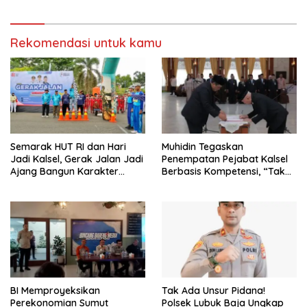
Overstaying dan KUHP Baru
Rekomendasi untuk kamu
Semarak HUT RI dan Hari
Muhidin Tegaskan
Jadi Kalsel, Gerak Jalan Jadi
Penempatan Pejabat Kalsel
Ajang Bangun Karakter
Berbasis Kompetensi, “Tak
Generasi Muda
Ada Lagi Pejabat Titipan
BI Memproyeksikan
Tak Ada Unsur Pidana!
Perekonomian Sumut
Polsek Lubuk Baja Ungkap