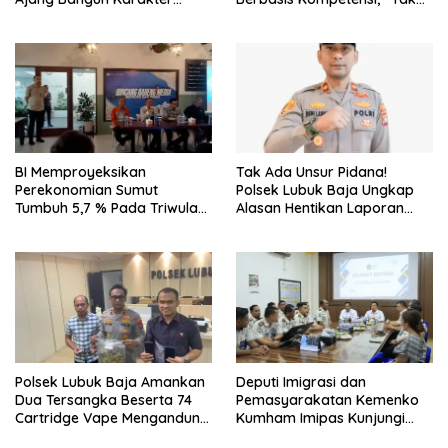
Generasi Muda
Ada Lagi Pejabat Titipan
BI Memproyeksikan
Tak Ada Unsur Pidana!
Perekonomian Sumut
Polsek Lubuk Baja Ungkap
Tumbuh 5,7 % Pada Triwulan
Alasan Hentikan Laporan
II 2026
Pengawasan Anak Tanpa Izin
Polsek Lubuk Baja Amankan
Deputi Imigrasi dan
Dua Tersangka Beserta 74
Pemasyarakatan Kemenko
Cartridge Vape Mengandung
Kumham Imipas Kunjungi
Etomidate
Lapas Batam, Bahas