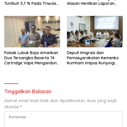
Tumbuh 5,7 % Pada Triwulan
Alasan Hentikan Laporan
II 2026
Pengawasan Anak Tanpa Izin
Polsek Lubuk Baja Amankan
Deputi Imigrasi dan
Dua Tersangka Beserta 74
Pemasyarakatan Kemenko
Cartridge Vape Mengandung
Kumham Imipas Kunjungi
Etomidate
Lapas Batam, Bahas
Overstaying dan KUHP Baru
Tinggalkan Balasan
Alamat email Anda tidak akan dipublikasikan.
Ruas yang wajib
ditandai
*