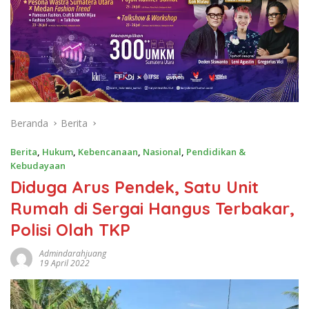
Beranda
Berita
Berita
,
Hukum
,
Kebencanaan
,
Nasional
,
Pendidikan &
Kebudayaan
Diduga Arus Pendek, Satu Unit
Rumah di Sergai Hangus Terbakar,
Polisi Olah TKP
Admindarahjuang
19 April 2022