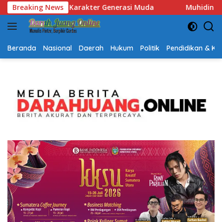
Langsung
Breaking News
Muhidin Tegaskan Penempatan Pejabat Kalsel Berbasis 
ke
konten
Beranda
Nasional
Daerah
Hukum
Politik
Pendidikan & K