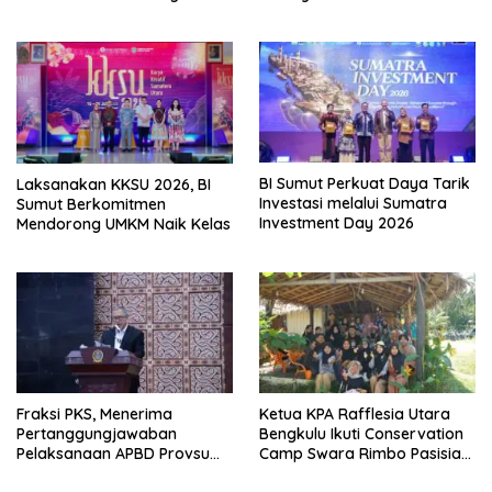
Gumay Dalam Rangka
Menjadi Partai Berkarya
Menyambut HUT RI Ke-81
Nasional
Tahun 2026
BI Sumut Perkuat Daya Tarik
Laksanakan KKSU 2026, BI
Investasi melalui Sumatra
Sumut Berkomitmen
Investment Day 2026
Mendorong UMKM Naik Kelas
Fraksi PKS, Menerima
Ketua KPA Rafflesia Utara
Pertanggungjawaban
Bengkulu Ikuti Conservation
Pelaksanaan APBD Provsu
Camp Swara Rimbo Pasisia
T.A 2025
2026 di Pulau Mandeh