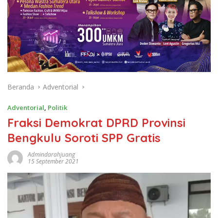
Beranda
Adventorial
Adventorial
,
Politik
Fraksi Demokrat DPRD Provinsi
Bengkulu Soroti SPP Gratis
Admindarahjuang
15 September 2021