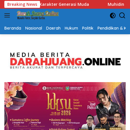
Langsung
Breaking News
Muhidin Tegaskan Penempatan Pejabat Kalsel Berbasis K
ke
konten
Beranda
Nasional
Daerah
Hukum
Politik
Pendidikan & K