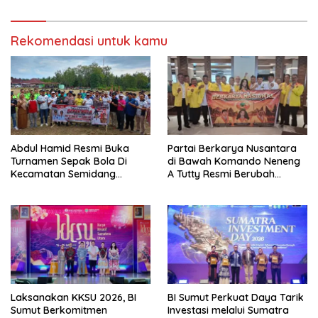
Rekomendasi untuk kamu
Abdul Hamid Resmi Buka
Partai Berkarya Nusantara
Turnamen Sepak Bola Di
di Bawah Komando Neneng
Kecamatan Semidang
A Tutty Resmi Berubah
Gumay Dalam Rangka
Menjadi Partai Berkarya
Menyambut HUT RI Ke-81
Nasional
Tahun 2026
Laksanakan KKSU 2026, BI
BI Sumut Perkuat Daya Tarik
Sumut Berkomitmen
Investasi melalui Sumatra