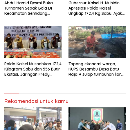
Abdul Hamid Resmi Buka
Gubernur Kalsel H. Muhidin
Turnamen Sepak Bola Di
Apresiasi Polda Kalsel
Kecamatan Semidang
Ungkap 172,4 Kg Sabu, Ajak
Gumay Dalam Rangka
Masyarakat Aktif Perangi
Menyambut HUT RI Ke-81
Narkoba
Tahun 2026
Polda Kalsel Musnahkan 172,4
Topang ekonomi warga,
Kilogram Sabu dan 556 Butir
KUPS Besambu Desa Batu
Ekstasi, Jaringan Fredy
Raja R sulap tumbuhan liar
Pratama Kembali
resam jadi kerajinan
Terbongkar
Rekomendasi untuk kamu