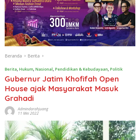
Beranda
Berita
Berita
,
Hukum
,
Nasional
,
Pendidikan & Kebudayaan
,
Politik
Gubernur Jatim Khofifah Open
House ajak Masyarakat Masuk
Grahadi
Admindarahjuang
11 Mei 2022