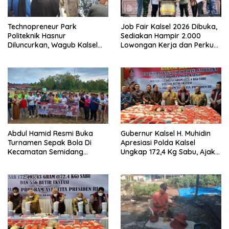
Technopreneur Park
Job Fair Kalsel 2026 Dibuka,
Politeknik Hasnur
Sediakan Hampir 2.000
Diluncurkan, Wagub Kalsel
Lowongan Kerja dan Perkuat
Ajak Mahasiswa Bangun
Sinergi Dunia Usaha
Usaha Berbasis Inovasi
Abdul Hamid Resmi Buka
Gubernur Kalsel H. Muhidin
Turnamen Sepak Bola Di
Apresiasi Polda Kalsel
Kecamatan Semidang
Ungkap 172,4 Kg Sabu, Ajak
Gumay Dalam Rangka
Masyarakat Aktif Perangi
Menyambut HUT RI Ke-81
Narkoba
Tahun 2026