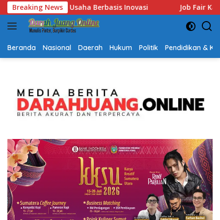
Langsung
ovasi
Breaking News
Job Fair Kalsel 2026 Dibuka, Sediakan Hampir 2.0
ke
konten
Beranda
Nasional
Daerah
Hukum
Politik
Pendidikan & K