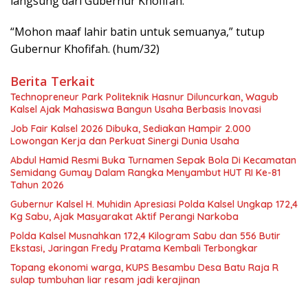
langsung dari Gubernur Khofifah.
“Mohon maaf lahir batin untuk semuanya,” tutup
Gubernur Khofifah. (hum/32)
Berita Terkait
Technopreneur Park Politeknik Hasnur Diluncurkan, Wagub
Kalsel Ajak Mahasiswa Bangun Usaha Berbasis Inovasi
Job Fair Kalsel 2026 Dibuka, Sediakan Hampir 2.000
Lowongan Kerja dan Perkuat Sinergi Dunia Usaha
Abdul Hamid Resmi Buka Turnamen Sepak Bola Di Kecamatan
Semidang Gumay Dalam Rangka Menyambut HUT RI Ke-81
Tahun 2026
Gubernur Kalsel H. Muhidin Apresiasi Polda Kalsel Ungkap 172,4
Kg Sabu, Ajak Masyarakat Aktif Perangi Narkoba
Polda Kalsel Musnahkan 172,4 Kilogram Sabu dan 556 Butir
Ekstasi, Jaringan Fredy Pratama Kembali Terbongkar
Topang ekonomi warga, KUPS Besambu Desa Batu Raja R
sulap tumbuhan liar resam jadi kerajinan