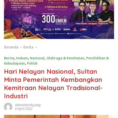
Beranda
Berita
Berita
,
Hukum
,
Nasional
,
Olahraga & Kesehatan
,
Pendidikan &
Kebudayaan
,
Politik
Hari Nelayan Nasional, Sultan
Minta Pemerintah Kembangkan
Kemitraan Nelayan Tradisional-
Industri
Admindarahjuang
6 April 2022