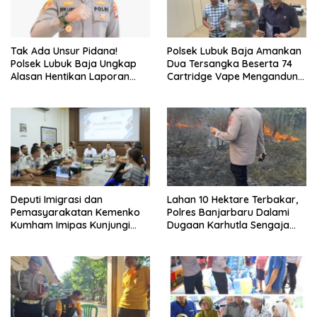
Tak Ada Unsur Pidana!
Polsek Lubuk Baja Amankan
Polsek Lubuk Baja Ungkap
Dua Tersangka Beserta 74
Alasan Hentikan Laporan
Cartridge Vape Mengandung
Pengawasan Anak Tanpa Izin
Etomidate
Deputi Imigrasi dan
Lahan 10 Hektare Terbakar,
Pemasyarakatan Kemenko
Polres Banjarbaru Dalami
Kumham Imipas Kunjungi
Dugaan Karhutla Sengaja
Lapas Batam, Bahas
Dibakar
Overstaying dan KUHP Baru