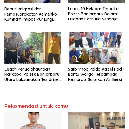
Lahan 10 Hektare Terbakar,
Deputi Imigrasi dan
Polres Banjarbaru Dalami
Pemasyarakatan Kemenko
Dugaan Karhutla Sengaja
Kumham Imipas Kunjungi
Dibakar
Lapas Batam, Bahas
Overstaying dan KUHP Baru
Cegah Penyalahgunaan
Satbrimob Polda Kalsel Hadir
Narkoba, Polsek Banjarbaru
Bantu Warga Terdampak
Utara Laksanakan Tes Urine
Kemarau, Salurkan Air Bersih
Mendadak bagi Personel
dan Layanan Kesehatan
Gratis
Rekomendasi untuk kamu