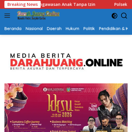
Langsung
Breaking News
Polsek Lubuk Baja Amankan Dua Tersangka Beserta 74 C
ke
konten
Beranda
Nasional
Daerah
Hukum
Politik
Pendidikan & K