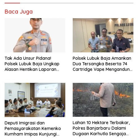
Baca Juga
Tak Ada Unsur Pidana!
Polsek Lubuk Baja Amankan
Polsek Lubuk Baja Ungkap
Dua Tersangka Beserta 74
Alasan Hentikan Laporan
Cartridge Vape Mengandung
Pengawasan Anak Tanpa Izin
Etomidate
Lahan 10 Hektare Terbakar,
Deputi Imigrasi dan
Polres Banjarbaru Dalami
Pemasyarakatan Kemenko
Dugaan Karhutla Sengaja
Kumham Imipas Kunjungi