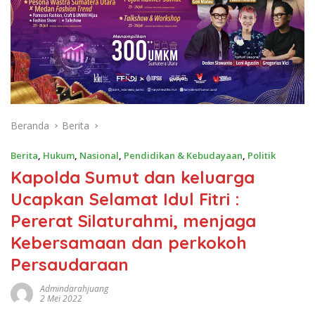
Beranda
Berita
Berita
,
Hukum
,
Nasional
,
Pendidikan & Kebudayaan
,
Politik
Kapolda Sumut dan keluarga
Ucapkan Selamat Idul Fitri :
Pererat Silaturahmi, menjaga
Kebersamaan dan perkokoh
Persaudaraan
Admindarahjuang
2 Mei 2022