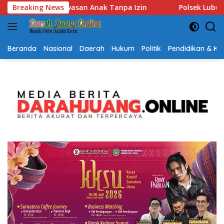
Langsung
Polsek Lubuk Baja Amankan Dua Tersangka Beserta 74 Cartri
Breaking News
ke
konten
Beranda
Nasional
Daerah
Hukum
Politik
Pendidikan & K