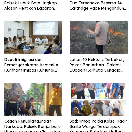
Polsek Lubuk Baja Ungkap
Dua Tersangka Beserta 74
Alasan Hentikan Laporan
Cartridge Vape Mengandung
Pengawasan Anak Tanpa Izin
Etomidate
Deputi Imigrasi dan
Lahan 10 Hektare Terbakar,
Pemasyarakatan Kemenko
Polres Banjarbaru Dalami
Kumham Imipas Kunjungi
Dugaan Karhutla Sengaja
Lapas Batam, Bahas
Dibakar
Overstaying dan KUHP Baru
Cegah Penyalahgunaan
Satbrimob Polda Kalsel Hadir
Narkoba, Polsek Banjarbaru
Bantu Warga Terdampak
Utara Laksanakan Tes Urine
Kemarau, Salurkan Air Bersih