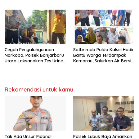
Dibakar
Lapas Batam, Bahas
Overstaying dan KUHP Baru
Cegah Penyalahgunaan
Satbrimob Polda Kalsel Hadir
Narkoba, Polsek Banjarbaru
Bantu Warga Terdampak
Utara Laksanakan Tes Urine
Kemarau, Salurkan Air Bersih
Mendadak bagi Personel
dan Layanan Kesehatan
Gratis
Rekomendasi untuk kamu
Tak Ada Unsur Pidana!
Polsek Lubuk Baja Amankan