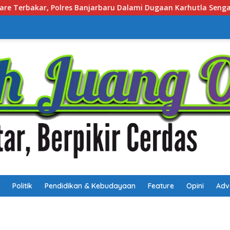
i Dugaan Karhutla Sengaja Dibakar
Cegah Penyalahguna
Politik
Pendidikan & Kebudayaan
Feature
Opini
Adv