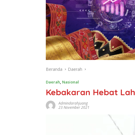
Beranda
Daerah
Daerah
,
Nasional
Kebakaran Hebat Lah
Admindarahjuang
23 November 2021