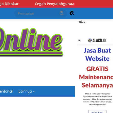
an Narkoba, Polsek Banjarbaru Utara Laksanakan Tes Urine M
tutup
entorial
Lainnya