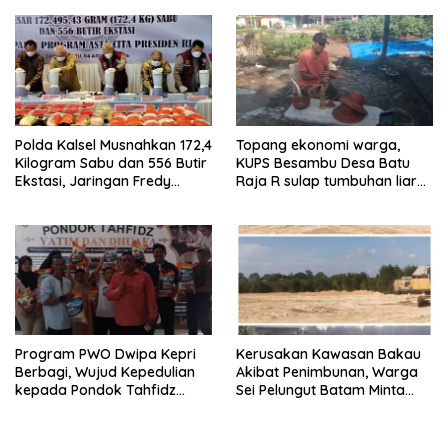
Menyambut HUT RI Ke-81
Narkoba
Tahun 2026
Polda Kalsel Musnahkan 172,4
Topang ekonomi warga,
Kilogram Sabu dan 556 Butir
KUPS Besambu Desa Batu
Ekstasi, Jaringan Fredy
Raja R sulap tumbuhan liar
Pratama Kembali
resam jadi kerajinan
Terbongkar
Program PWO Dwipa Kepri
Kerusakan Kawasan Bakau
Berbagi, Wujud Kepedulian
Akibat Penimbunan, Warga
kepada Pondok Tahfidz
Sei Pelungut Batam Minta
Yatim dan Dhuafa Al-Aqsho
APH Bertindak Tegas
Batam