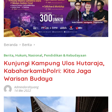
Beranda
Berita
Berita
,
Hukum
,
Nasional
,
Pendidikan & Kebudayaan
Kunjungi Kampung Ulos Hutaraja,
KabaharkambPolri: Kita Jaga
Warisan Budaya
Admindarahjuang
14 Mei 2022