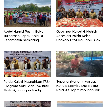
Abdul Hamid Resmi Buka
Gubernur Kalsel H. Muhidin
Turnamen Sepak Bola Di
Apresiasi Polda Kalsel
Kecamatan Semidang
Ungkap 172,4 Kg Sabu, Ajak
Gumay Dalam Rangka
Masyarakat Aktif Perangi
Menyambut HUT RI Ke-81
Narkoba
Tahun 2026
Topang ekonomi warga,
Polda Kalsel Musnahkan 172,4
KUPS Besambu Desa Batu
Kilogram Sabu dan 556 Butir
Raja R sulap tumbuhan liar
Ekstasi, Jaringan Fredy
resam jadi kerajinan
Pratama Kembali
Terbongkar