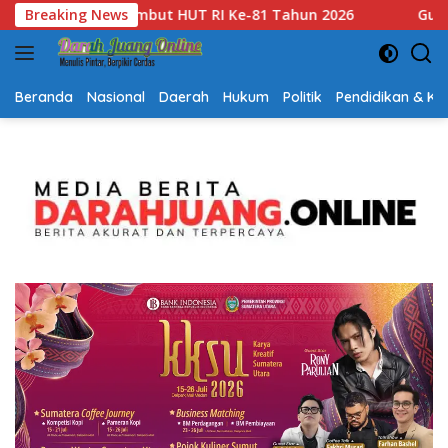
Langsung
Gubernur Kalsel H. Muhidin Apresiasi Polda Kalsel Ungkap 1
Breaking News
ke
konten
Beranda
Nasional
Daerah
Hukum
Politik
Pendidikan & K