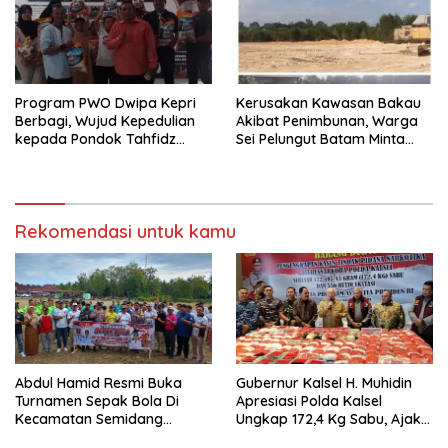
Program PWO Dwipa Kepri
Kerusakan Kawasan Bakau
Berbagi, Wujud Kepedulian
Akibat Penimbunan, Warga
kepada Pondok Tahfidz
Sei Pelungut Batam Minta
Yatim dan Dhuafa Al-Aqsho
APH Bertindak Tegas
Batam
Rekomendasi untuk kamu
Abdul Hamid Resmi Buka
Gubernur Kalsel H. Muhidin
Turnamen Sepak Bola Di
Apresiasi Polda Kalsel
Kecamatan Semidang
Ungkap 172,4 Kg Sabu, Ajak
Gumay Dalam Rangka
Masyarakat Aktif Perangi