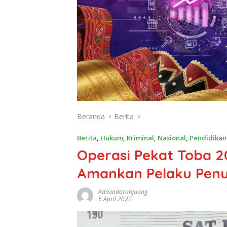
Beranda
Berita
Berita
,
Hukum
,
Kriminal
,
Nasional
,
Pendidikan
Operasi Pekat Toba 20
Amankan Pelaku Penuli
Admindarahjuang
5 April 2022