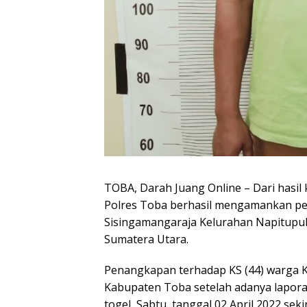
TOBA, Darah Juang Online – Dari hasil
Polres Toba berhasil mengamankan pe
Sisingamangaraja Kelurahan Napitupu
Sumatera Utara.
Penangkapan terhadap KS (44) warga 
Kabupaten Toba setelah adanya laporan
togel, Sabtu, tanggal 02 April 2022 seki