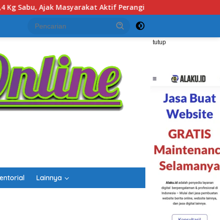
Narkoba
Polda Kalsel Musnahkan 172,4 Kilogram Sabu da
tutup
entorial
Lainnya