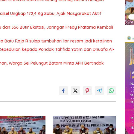
Kalsel Ungkap 172,4 Kg Sabu, Ajak Masyarakat Aktif
 dan 556 Butir Ekstasi, Jaringan Fredy Pratama Kembali
Batu Raja R sulap tumbuhan liar resam jadi kerajinan
epedulian kepada Pondok Tahfidz Yatim dan Dhuafa Al-
n, Warga Sei Pelungut Batam Minta APH Bertindak