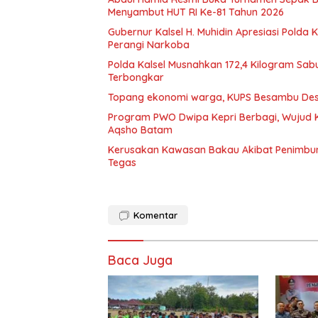
Menyambut HUT RI Ke-81 Tahun 2026
Gubernur Kalsel H. Muhidin Apresiasi Polda 
Perangi Narkoba
Polda Kalsel Musnahkan 172,4 Kilogram Sabu
Terbongkar
Topang ekonomi warga, KUPS Besambu Desa 
Program PWO Dwipa Kepri Berbagi, Wujud K
Aqsho Batam
Kerusakan Kawasan Bakau Akibat Penimbuna
Tegas
Komentar
Baca Juga