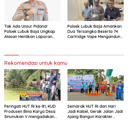
Tak Ada Unsur Pidana!
Polsek Lubuk Baja Amankan
Polsek Lubuk Baja Ungkap
Dua Tersangka Beserta 74
Alasan Hentikan Laporan
Cartridge Vape Mengandung
Pengawasan Anak Tanpa Izin
Etomidate
Rekomendasi untuk kamu
Peringati HUT RI ke-81, KUD
Semarak HUT RI dan Hari
Produsen Bina Karya Desa
Jadi Kalsel, Gerak Jalan Jadi
Sinunukan V mengadakan
Ajang Bangun Karakter
Lomba Mancing Mania
Generasi Muda