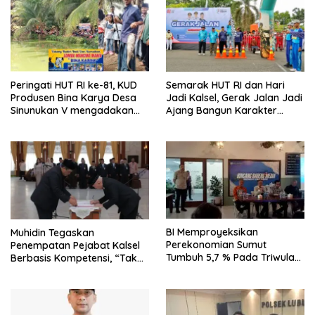
Peringati HUT RI ke-81, KUD
Semarak HUT RI dan Hari
Produsen Bina Karya Desa
Jadi Kalsel, Gerak Jalan Jadi
Sinunukan V mengadakan
Ajang Bangun Karakter
Lomba Mancing Mania
Generasi Muda
BI Memproyeksikan
Muhidin Tegaskan
Perekonomian Sumut
Penempatan Pejabat Kalsel
Tumbuh 5,7 % Pada Triwulan
Berbasis Kompetensi, “Tak
II 2026
Ada Lagi Pejabat Titipan