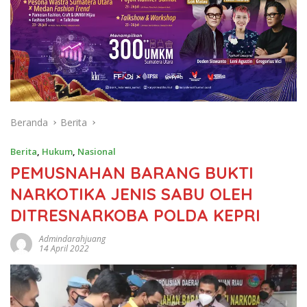
Beranda
Berita
Berita
,
Hukum
,
Nasional
PEMUSNAHAN BARANG BUKTI
NARKOTIKA JENIS SABU OLEH
DITRESNARKOBA POLDA KEPRI
Admindarahjuang
14 April 2022