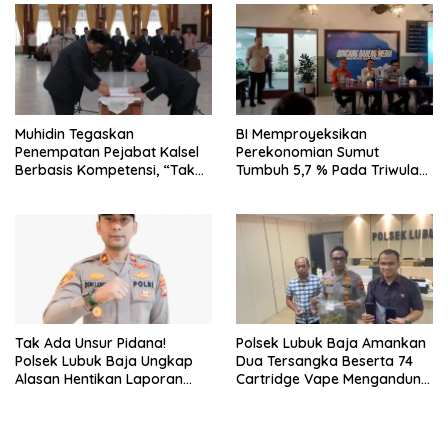
Muhidin Tegaskan
BI Memproyeksikan
Penempatan Pejabat Kalsel
Perekonomian Sumut
Berbasis Kompetensi, “Tak
Tumbuh 5,7 % Pada Triwulan
Ada Lagi Pejabat Titipan
II 2026
Tak Ada Unsur Pidana!
Polsek Lubuk Baja Amankan
Polsek Lubuk Baja Ungkap
Dua Tersangka Beserta 74
Alasan Hentikan Laporan
Cartridge Vape Mengandung
Pengawasan Anak Tanpa Izin
Etomidate