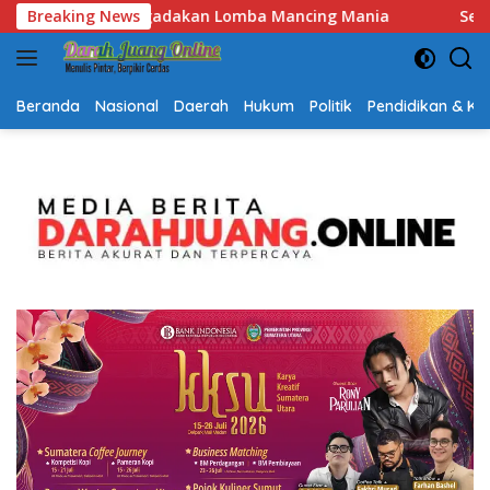
Langsung
ania
Breaking News
Semarak HUT RI dan Hari Jadi Kalsel, Gerak Jalan 
ke
konten
Beranda
Nasional
Daerah
Hukum
Politik
Pendidikan & K