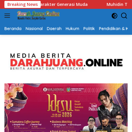
Langsung
Breaking News
Muhidin Tegaskan Penempatan Pejabat Kalsel Berbasis Kom
ke
konten
Beranda
Nasional
Daerah
Hukum
Politik
Pendidikan & K