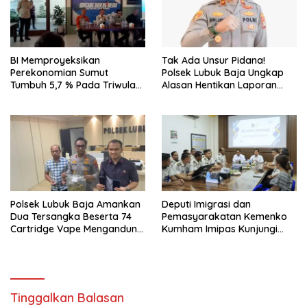
BI Memproyeksikan
Tak Ada Unsur Pidana!
Perekonomian Sumut
Polsek Lubuk Baja Ungkap
Tumbuh 5,7 % Pada Triwulan
Alasan Hentikan Laporan
II 2026
Pengawasan Anak Tanpa Izin
Polsek Lubuk Baja Amankan
Deputi Imigrasi dan
Dua Tersangka Beserta 74
Pemasyarakatan Kemenko
Cartridge Vape Mengandung
Kumham Imipas Kunjungi
Etomidate
Lapas Batam, Bahas
Overstaying dan KUHP Baru
Tinggalkan Balasan