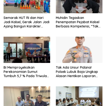
Semarak HUT RI dan Hari
Muhidin Tegaskan
Jadi Kalsel, Gerak Jalan Jadi
Penempatan Pejabat Kalsel
Ajang Bangun Karakter
Berbasis Kompetensi, “Tak
Generasi Muda
Ada Lagi Pejabat Titipan
BI Memproyeksikan
Tak Ada Unsur Pidana!
Perekonomian Sumut
Polsek Lubuk Baja Ungkap
Tumbuh 5,7 % Pada Triwulan
Alasan Hentikan Laporan
II 2026
Pengawasan Anak Tanpa Izin