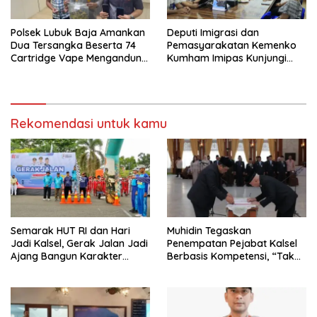
Polsek Lubuk Baja Amankan
Deputi Imigrasi dan
Dua Tersangka Beserta 74
Pemasyarakatan Kemenko
Cartridge Vape Mengandung
Kumham Imipas Kunjungi
Etomidate
Lapas Batam, Bahas
Overstaying dan KUHP Baru
Rekomendasi untuk kamu
Semarak HUT RI dan Hari
Muhidin Tegaskan
Jadi Kalsel, Gerak Jalan Jadi
Penempatan Pejabat Kalsel
Ajang Bangun Karakter
Berbasis Kompetensi, “Tak
Generasi Muda
Ada Lagi Pejabat Titipan