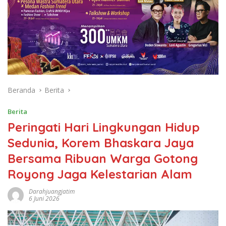
Beranda
Berita
Berita
Peringati Hari Lingkungan Hidup
Sedunia, Korem Bhaskara Jaya
Bersama Ribuan Warga Gotong
Royong Jaga Kelestarian Alam
Darahjuangjatim
6 Juni 2026