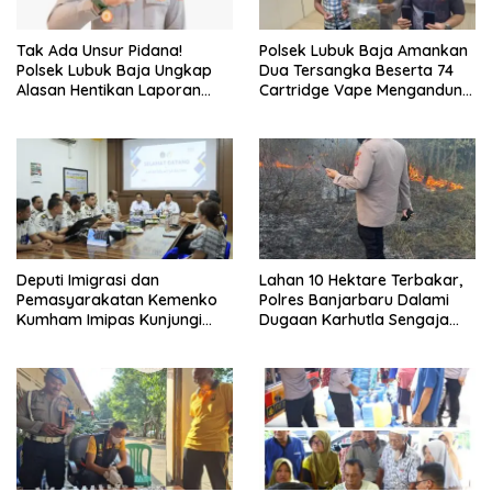
Tak Ada Unsur Pidana!
Polsek Lubuk Baja Amankan
Polsek Lubuk Baja Ungkap
Dua Tersangka Beserta 74
Alasan Hentikan Laporan
Cartridge Vape Mengandung
Pengawasan Anak Tanpa Izin
Etomidate
Deputi Imigrasi dan
Lahan 10 Hektare Terbakar,
Pemasyarakatan Kemenko
Polres Banjarbaru Dalami
Kumham Imipas Kunjungi
Dugaan Karhutla Sengaja
Lapas Batam, Bahas
Dibakar
Overstaying dan KUHP Baru