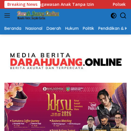
Langsung
Breaking News
Polsek Lubuk Baja Amankan Dua Tersangka Beserta 74 Ca
ke
konten
Beranda
Nasional
Daerah
Hukum
Politik
Pendidikan & K