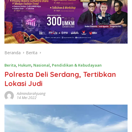
Beranda
Berita
Berita
,
Hukum
,
Nasional
,
Pendidikan & Kebudayaan
Polresta Deli Serdang, Tertibkan
Lokasi Judi
Admindarahjuang
14 Mei 2022