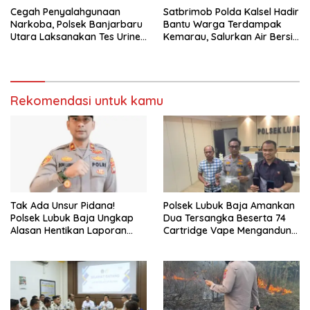
Cegah Penyalahgunaan
Satbrimob Polda Kalsel Hadir
Narkoba, Polsek Banjarbaru
Bantu Warga Terdampak
Utara Laksanakan Tes Urine
Kemarau, Salurkan Air Bersih
Mendadak bagi Personel
dan Layanan Kesehatan
Gratis
Rekomendasi untuk kamu
Tak Ada Unsur Pidana!
Polsek Lubuk Baja Amankan
Polsek Lubuk Baja Ungkap
Dua Tersangka Beserta 74
Alasan Hentikan Laporan
Cartridge Vape Mengandung
Pengawasan Anak Tanpa Izin
Etomidate