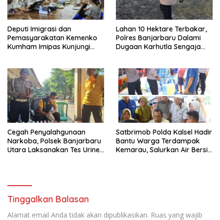
Deputi Imigrasi dan
Lahan 10 Hektare Terbakar,
Pemasyarakatan Kemenko
Polres Banjarbaru Dalami
Kumham Imipas Kunjungi
Dugaan Karhutla Sengaja
Lapas Batam, Bahas
Dibakar
Overstaying dan KUHP Baru
Cegah Penyalahgunaan
Satbrimob Polda Kalsel Hadir
Narkoba, Polsek Banjarbaru
Bantu Warga Terdampak
Utara Laksanakan Tes Urine
Kemarau, Salurkan Air Bersih
Mendadak bagi Personel
dan Layanan Kesehatan
Gratis
Tinggalkan Balasan
Alamat email Anda tidak akan dipublikasikan.
Ruas yang wajib