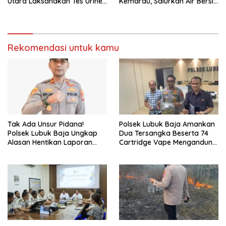
Utara Laksanakan Tes Urine
Kemarau, Salurkan Air Bersih
Mendadak bagi Personel
dan Layanan Kesehatan
Gratis
Rekomendasi untuk kamu
Tak Ada Unsur Pidana!
Polsek Lubuk Baja Amankan
Polsek Lubuk Baja Ungkap
Dua Tersangka Beserta 74
Alasan Hentikan Laporan
Cartridge Vape Mengandung
Pengawasan Anak Tanpa Izin
Etomidate