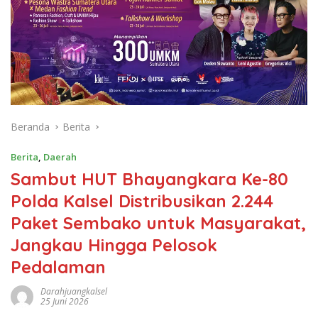
Beranda
Berita
Berita
,
Daerah
Sambut HUT Bhayangkara Ke-80
Polda Kalsel Distribusikan 2.244
Paket Sembako untuk Masyarakat,
Jangkau Hingga Pelosok
Pedalaman
Darahjuangkalsel
25 Juni 2026