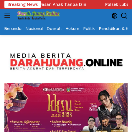
Langsung
Breaking News
Polsek Lubuk Baja Amankan Dua Tersangka Beserta 74 Ca
ke
konten
Beranda
Nasional
Daerah
Hukum
Politik
Pendidikan & K