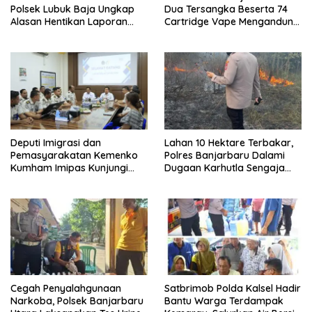
Polsek Lubuk Baja Ungkap
Dua Tersangka Beserta 74
Alasan Hentikan Laporan
Cartridge Vape Mengandung
Pengawasan Anak Tanpa Izin
Etomidate
Deputi Imigrasi dan
Lahan 10 Hektare Terbakar,
Pemasyarakatan Kemenko
Polres Banjarbaru Dalami
Kumham Imipas Kunjungi
Dugaan Karhutla Sengaja
Lapas Batam, Bahas
Dibakar
Overstaying dan KUHP Baru
Cegah Penyalahgunaan
Satbrimob Polda Kalsel Hadir
Narkoba, Polsek Banjarbaru
Bantu Warga Terdampak