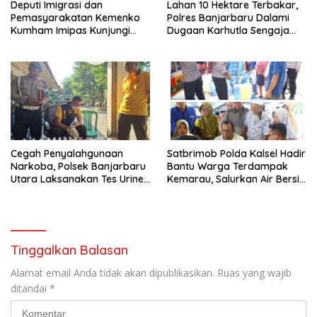
Deputi Imigrasi dan
Lahan 10 Hektare Terbakar,
Pemasyarakatan Kemenko
Polres Banjarbaru Dalami
Kumham Imipas Kunjungi
Dugaan Karhutla Sengaja
Lapas Batam, Bahas
Dibakar
Overstaying dan KUHP Baru
Cegah Penyalahgunaan
Satbrimob Polda Kalsel Hadir
Narkoba, Polsek Banjarbaru
Bantu Warga Terdampak
Utara Laksanakan Tes Urine
Kemarau, Salurkan Air Bersih
Mendadak bagi Personel
dan Layanan Kesehatan
Gratis
Tinggalkan Balasan
Alamat email Anda tidak akan dipublikasikan.
Ruas yang wajib
ditandai
*