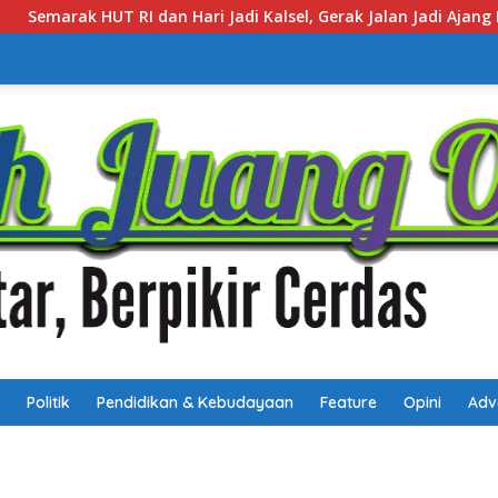
l, Gerak Jalan Jadi Ajang Bangun Karakter Generasi Muda
Politik
Pendidikan & Kebudayaan
Feature
Opini
Adv