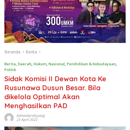
Beranda
Berita
Berita
,
Daerah
,
Hukum
,
Nasional
,
Pendidikan & Kebudayaan
,
Politik
Sidak Komisi II Dewan Kota Ke
Rusunawa Dusun Besar. Bila
dikelola Optimal Akan
Menghasilkan PAD
Admindarahjuang
23 April 2022