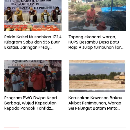
Tahun 2026
Polda Kalsel Musnahkan 172,4
Topang ekonomi warga,
Kilogram Sabu dan 556 Butir
KUPS Besambu Desa Batu
Ekstasi, Jaringan Fredy
Raja R sulap tumbuhan liar
Pratama Kembali
resam jadi kerajinan
Terbongkar
Program PWO Dwipa Kepri
Kerusakan Kawasan Bakau
Berbagi, Wujud Kepedulian
Akibat Penimbunan, Warga
kepada Pondok Tahfidz
Sei Pelungut Batam Minta
Yatim dan Dhuafa Al-Aqsho
APH Bertindak Tegas
Batam