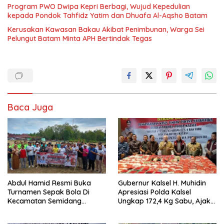
Program PWO Dwipa Kepri Berbagi, Wujud Kepedulian
kepada Pondok Tahfidz Yatim dan Dhuafa Al-Aqsho Batam
Kerusakan Kawasan Bakau Akibat Penimbunan, Warga Sei
Pelungut Batam Minta APH Bertindak Tegas
Baca Juga
Abdul Hamid Resmi Buka
Gubernur Kalsel H. Muhidin
Turnamen Sepak Bola Di
Apresiasi Polda Kalsel
Kecamatan Semidang
Ungkap 172,4 Kg Sabu, Ajak
Gumay Dalam Rangka
Masyarakat Aktif Perangi
Menyambut HUT RI Ke-81
Narkoba