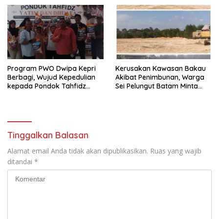
Terbongkar
Program PWO Dwipa Kepri
Kerusakan Kawasan Bakau
Berbagi, Wujud Kepedulian
Akibat Penimbunan, Warga
kepada Pondok Tahfidz
Sei Pelungut Batam Minta
Yatim dan Dhuafa Al-Aqsho
APH Bertindak Tegas
Batam
Tinggalkan Balasan
Alamat email Anda tidak akan dipublikasikan.
Ruas yang wajib
ditandai
*