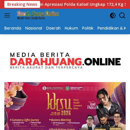
Langsung
p 172,4 Kg Sabu, Ajak Masyarakat Aktif Perangi Narkoba
Breaking News
ke
konten
Beranda
Nasional
Daerah
Hukum
Politik
Pendidikan & K