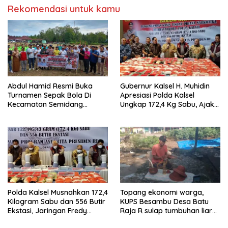
Rekomendasi untuk kamu
Abdul Hamid Resmi Buka
Gubernur Kalsel H. Muhidin
Turnamen Sepak Bola Di
Apresiasi Polda Kalsel
Kecamatan Semidang
Ungkap 172,4 Kg Sabu, Ajak
Gumay Dalam Rangka
Masyarakat Aktif Perangi
Menyambut HUT RI Ke-81
Narkoba
Tahun 2026
Polda Kalsel Musnahkan 172,4
Topang ekonomi warga,
Kilogram Sabu dan 556 Butir
KUPS Besambu Desa Batu
Ekstasi, Jaringan Fredy
Raja R sulap tumbuhan liar
Pratama Kembali
resam jadi kerajinan