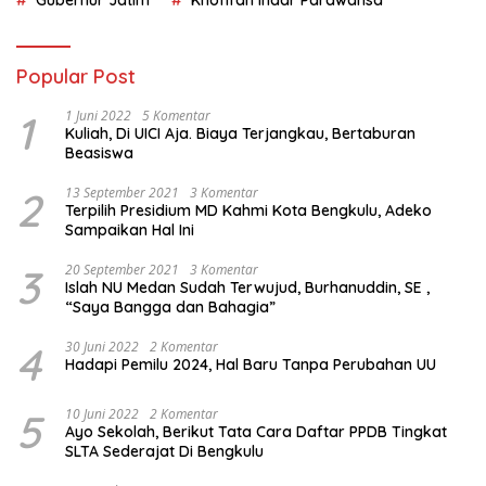
Gubernur Jatim
Khofifah Indar Parawansa
Popular Post
1
1 Juni 2022
5 Komentar
Kuliah, Di UICI Aja. Biaya Terjangkau, Bertaburan
Beasiswa
2
13 September 2021
3 Komentar
Terpilih Presidium MD Kahmi Kota Bengkulu, Adeko
Sampaikan Hal Ini
3
20 September 2021
3 Komentar
Islah NU Medan Sudah Terwujud, Burhanuddin, SE ,
“Saya Bangga dan Bahagia”
4
30 Juni 2022
2 Komentar
Hadapi Pemilu 2024, Hal Baru Tanpa Perubahan UU
5
10 Juni 2022
2 Komentar
Ayo Sekolah, Berikut Tata Cara Daftar PPDB Tingkat
SLTA Sederajat Di Bengkulu