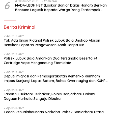
6
8 Desember 2021
2 Komentar
MADA-LBDH HST (Laskar Banjar Dalas Hangit) Berikan
Bantuan Logistik Kepada Warga Yang Terdampak
Banjir Di HST
Berita Kriminal
7 Agustus 2026
Tak Ada Unsur Pidana! Polsek Lubuk Baja Ungkap Alasan
Hentikan Laporan Pengawasan Anak Tanpa Izin
7 Agustus 2026
Polsek Lubuk Baja Amankan Dua Tersangka Beserta 74
Cartridge Vape Mengandung Etomidate
7 Agustus 2026
Deputi Imigrasi dan Pemasyarakatan Kemenko Kumham
Imipas Kunjungi Lapas Batam, Bahas Overstaying dan KUHP
Baru
7 Agustus 2026
Lahan 10 Hektare Terbakar, Polres Banjarbaru Dalami
Dugaan Karhutla Sengaja Dibakar
7 Agustus 2026
Cegah Penyalahgunaan Narkoba, Polsek Banjarbaru Utara