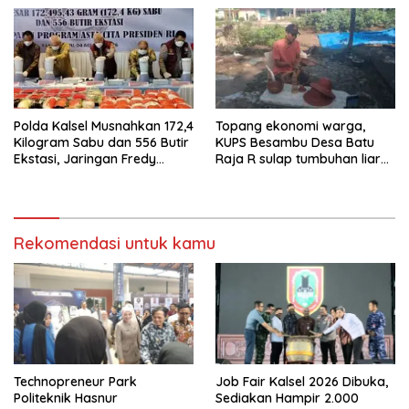
Narkoba
Menyambut HUT RI Ke-81
Tahun 2026
Polda Kalsel Musnahkan 172,4
Topang ekonomi warga,
Kilogram Sabu dan 556 Butir
KUPS Besambu Desa Batu
Ekstasi, Jaringan Fredy
Raja R sulap tumbuhan liar
Pratama Kembali
resam jadi kerajinan
Terbongkar
Rekomendasi untuk kamu
Technopreneur Park
Job Fair Kalsel 2026 Dibuka,
Politeknik Hasnur
Sediakan Hampir 2.000