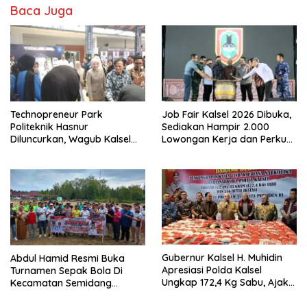
Baca Juga
Technopreneur Park
Job Fair Kalsel 2026 Dibuka,
Politeknik Hasnur
Sediakan Hampir 2.000
Diluncurkan, Wagub Kalsel
Lowongan Kerja dan Perkuat
Ajak Mahasiswa Bangun
Sinergi Dunia Usaha
Usaha Berbasis Inovasi
Gubernur Kalsel H. Muhidin
Abdul Hamid Resmi Buka
Apresiasi Polda Kalsel
Turnamen Sepak Bola Di
Ungkap 172,4 Kg Sabu, Ajak
Kecamatan Semidang
Masyarakat Aktif Perangi
Gumay Dalam Rangka