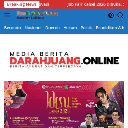
Langsung
26 Dibuka, Sediakan Hampir 2.000 Lowongan Kerja dan Perkuat S
Breaking News
ke
konten
Beranda
Nasional
Daerah
Hukum
Politik
Pendidikan & K