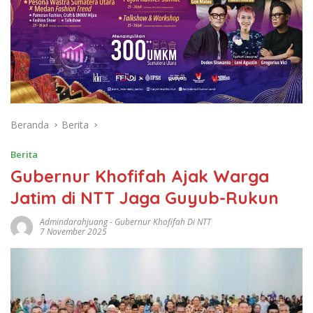
Beranda
Berita
Berita
Gubernur Khofifah Ajak Warga
Jatim di NTT Jaga Guyub-Rukun
Admindarahjuang
-
Gubernur Khofifah Di NTT
7 November 2025