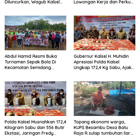
Diluncurkan, Wagub Kalsel
Lowongan Kerja dan Perkuat
Ajak Mahasiswa Bangun
Sinergi Dunia Usaha
Usaha Berbasis Inovasi
Abdul Hamid Resmi Buka
Gubernur Kalsel H. Muhidin
Turnamen Sepak Bola Di
Apresiasi Polda Kalsel
Kecamatan Semidang
Ungkap 172,4 Kg Sabu, Ajak
Gumay Dalam Rangka
Masyarakat Aktif Perangi
Menyambut HUT RI Ke-81
Narkoba
Tahun 2026
Polda Kalsel Musnahkan 172,4
Topang ekonomi warga,
Kilogram Sabu dan 556 Butir
KUPS Besambu Desa Batu
Ekstasi, Jaringan Fredy
Raja R sulap tumbuhan liar
Pratama Kembali
resam jadi kerajinan