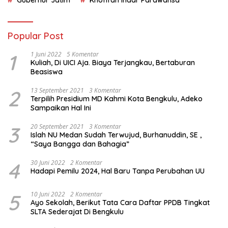
Gubernur Jatim
Khofifah Indar Parawansa
Popular Post
1
1 Juni 2022
5 Komentar
Kuliah, Di UICI Aja. Biaya Terjangkau, Bertaburan
Beasiswa
2
13 September 2021
3 Komentar
Terpilih Presidium MD Kahmi Kota Bengkulu, Adeko
Sampaikan Hal Ini
3
20 September 2021
3 Komentar
Islah NU Medan Sudah Terwujud, Burhanuddin, SE ,
“Saya Bangga dan Bahagia”
4
30 Juni 2022
2 Komentar
Hadapi Pemilu 2024, Hal Baru Tanpa Perubahan UU
5
10 Juni 2022
2 Komentar
Ayo Sekolah, Berikut Tata Cara Daftar PPDB Tingkat
SLTA Sederajat Di Bengkulu