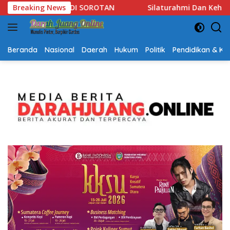
Langsung
ilaturahmi Dan Keharmonisan Antar Umat Beragama, Gubernur K
Breaking News
ke
konten
Beranda
Nasional
Daerah
Hukum
Politik
Pendidikan & K