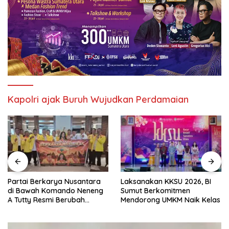
Kapolri ajak Buruh Wujudkan Perdamaian
Partai Berkarya Nusantara
Laksanakan KKSU 2026, BI
di Bawah Komando Neneng
Sumut Berkomitmen
A Tutty Resmi Berubah
Mendorong UMKM Naik Kelas
Menjadi Partai Berkarya
Nasional