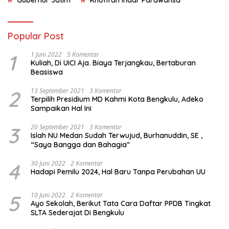
Gubernur Jatim
Khofifah Indar Parawansa
Popular Post
1
1 Juni 2022
5 Komentar
Kuliah, Di UICI Aja. Biaya Terjangkau, Bertaburan
Beasiswa
2
13 September 2021
3 Komentar
Terpilih Presidium MD Kahmi Kota Bengkulu, Adeko
Sampaikan Hal Ini
3
20 September 2021
3 Komentar
Islah NU Medan Sudah Terwujud, Burhanuddin, SE ,
“Saya Bangga dan Bahagia”
4
30 Juni 2022
2 Komentar
Hadapi Pemilu 2024, Hal Baru Tanpa Perubahan UU
5
10 Juni 2022
2 Komentar
Ayo Sekolah, Berikut Tata Cara Daftar PPDB Tingkat
SLTA Sederajat Di Bengkulu