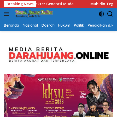
Langsung
Breaking News
Muhidin Tegaskan Penempatan Pejabat Kalsel Berbasis Ko
ke
konten
Beranda
Nasional
Daerah
Hukum
Politik
Pendidikan & K