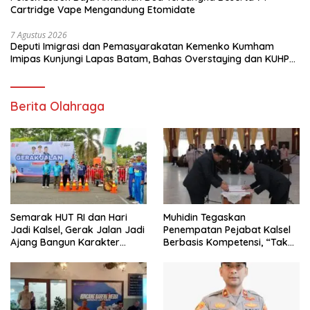
Cartridge Vape Mengandung Etomidate
7 Agustus 2026
Deputi Imigrasi dan Pemasyarakatan Kemenko Kumham
Imipas Kunjungi Lapas Batam, Bahas Overstaying dan KUHP
Baru
Berita Olahraga
Semarak HUT RI dan Hari
Muhidin Tegaskan
Jadi Kalsel, Gerak Jalan Jadi
Penempatan Pejabat Kalsel
Ajang Bangun Karakter
Berbasis Kompetensi, “Tak
Generasi Muda
Ada Lagi Pejabat Titipan