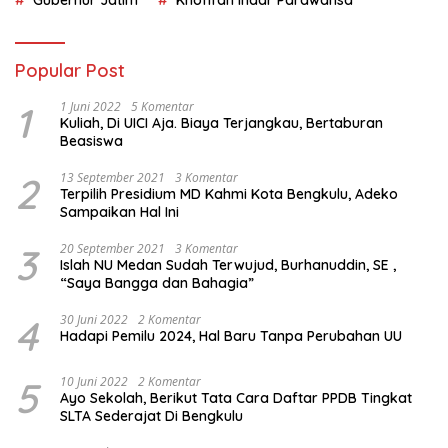
Gubernur Jatim
Khofifah Indar Parawansa
Popular Post
1
1 Juni 2022
5 Komentar
Kuliah, Di UICI Aja. Biaya Terjangkau, Bertaburan
Beasiswa
2
13 September 2021
3 Komentar
Terpilih Presidium MD Kahmi Kota Bengkulu, Adeko
Sampaikan Hal Ini
3
20 September 2021
3 Komentar
Islah NU Medan Sudah Terwujud, Burhanuddin, SE ,
“Saya Bangga dan Bahagia”
4
30 Juni 2022
2 Komentar
Hadapi Pemilu 2024, Hal Baru Tanpa Perubahan UU
5
10 Juni 2022
2 Komentar
Ayo Sekolah, Berikut Tata Cara Daftar PPDB Tingkat
SLTA Sederajat Di Bengkulu