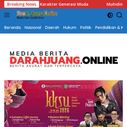
Langsung
da
Breaking News
Muhidin Tegaskan Penempatan Pejabat Kalsel Berbas
ke
konten
Beranda
Nasional
Daerah
Hukum
Politik
Pendidikan & K