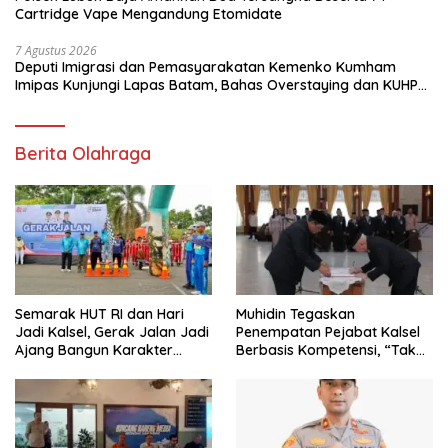
Cartridge Vape Mengandung Etomidate
7 Agustus 2026
Deputi Imigrasi dan Pemasyarakatan Kemenko Kumham
Imipas Kunjungi Lapas Batam, Bahas Overstaying dan KUHP
Baru
Berita Olahraga
Semarak HUT RI dan Hari
Muhidin Tegaskan
Jadi Kalsel, Gerak Jalan Jadi
Penempatan Pejabat Kalsel
Ajang Bangun Karakter
Berbasis Kompetensi, “Tak
Generasi Muda
Ada Lagi Pejabat Titipan