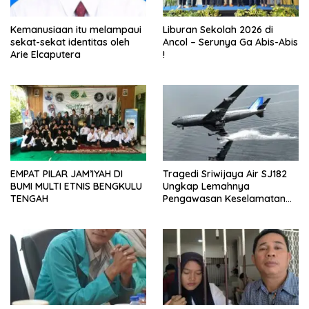
Kemanusiaan itu melampaui
Liburan Sekolah 2026 di
sekat-sekat identitas oleh
Ancol – Serunya Ga Abis-Abis
Arie Elcaputera
!
EMPAT PILAR JAM’IYAH DI
Tragedi Sriwijaya Air SJ182
BUMI MULTI ETNIS BENGKULU
Ungkap Lemahnya
TENGAH
Pengawasan Keselamatan
Penerbangan Nasional