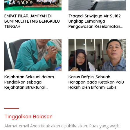
EMPAT PILAR JAM’IYAH DI
Tragedi Sriwijaya Air SJ182
BUMI MULTI ETNIS BENGKULU
Ungkap Lemahnya
TENGAH
Pengawasan Keselamatan
Penerbangan Nasional
Kejahatan Seksual dalam
Kasus Refpin: Sebuah
Pendidikan sebagai
Harapan pada Ketokan Palu
Kejahatan Struktural:
Hakim oleh Elfahmi Lubis
DARURAT PENDIDIKAN
BENGKULU UTARA
Tinggalkan Balasan
Alamat email Anda tidak akan dipublikasikan.
Ruas yang wajib