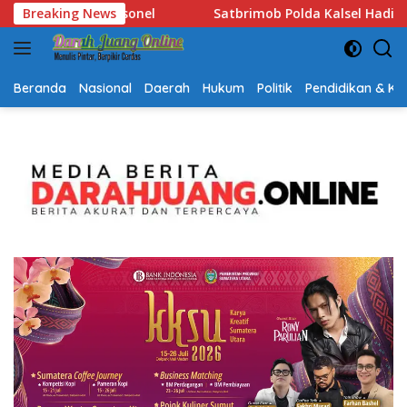
Langsung
da Kalsel Hadir Bantu Warga Terdampak Kemarau, Salurkan Air
Breaking News
ke
konten
Beranda
Nasional
Daerah
Hukum
Politik
Pendidikan & K