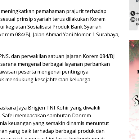
 meningkatkan pemahaman prajurit terhadap
esuai prinsip syariah terus dilakukan Korem
ui kegiatan Sosialisasi Produk Bank Syariah
Makorem 084/BJ, Jalan Ahmad Yani Nomor 1 Surabaya,
, PNS, dan perwakilan satuan jajaran Korem 084/BJ
i sarana mengenal berbagai layanan perbankan
 wawasan peserta mengenai pentingnya
uk mendukung kesejahteraan keluarga.
kara Jaya Brigjen TNI Kohir yang diwakili
s. Safei membacakan sambutan Danrem.
ia keuangan yang semakin dinamis menuntut
aman yang baik terhadap berbagai produk dan
n syariah yang saat ini terus berkembang di