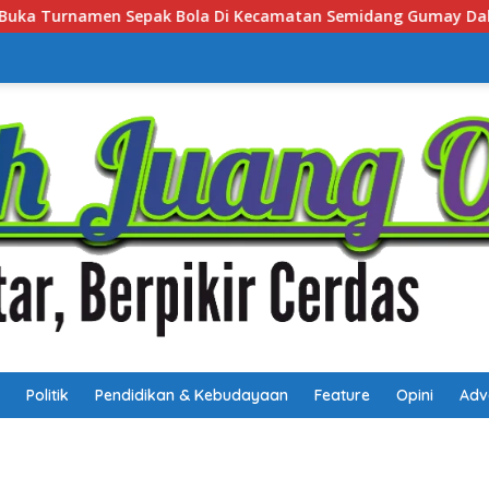
atan Semidang Gumay Dalam Rangka Menyambut HUT RI Ke-81 
Politik
Pendidikan & Kebudayaan
Feature
Opini
Adv