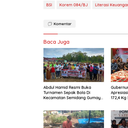
BSI
Korem 084/BJ
Literasi Keuanga
Komentar
Baca Juga
Abdul Hamid Resmi Buka
Gubernur
Turnamen Sepak Bola Di
Apresias
Kecamatan Semidang Gumay
172,4 Kg
Dalam Rangka Menyambut
Masyarak
HUT RI Ke-81 Tahun 2026
Narkoba