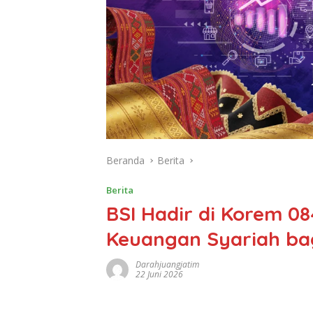
Beranda
Berita
Berita
BSI Hadir di Korem 08
Keuangan Syariah bag
Darahjuangjatim
22 Juni 2026