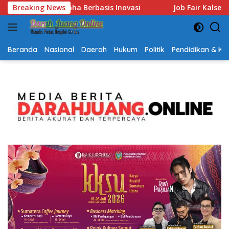
Langsung
Breaking News
Job Fair Kalsel 2026 Dibuka, Sediakan Hampir 2.000 Lowong
ke
konten
Beranda
Nasional
Daerah
Hukum
Politik
Pendidikan & K