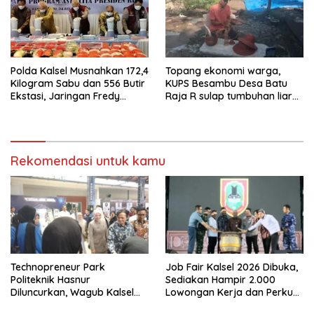
Polda Kalsel Musnahkan 172,4
Topang ekonomi warga,
Kilogram Sabu dan 556 Butir
KUPS Besambu Desa Batu
Ekstasi, Jaringan Fredy
Raja R sulap tumbuhan liar
Pratama Kembali
resam jadi kerajinan
Terbongkar
Rekomendasi untuk kamu
Technopreneur Park
Job Fair Kalsel 2026 Dibuka,
Politeknik Hasnur
Sediakan Hampir 2.000
Diluncurkan, Wagub Kalsel
Lowongan Kerja dan Perkuat
Ajak Mahasiswa Bangun
Sinergi Dunia Usaha