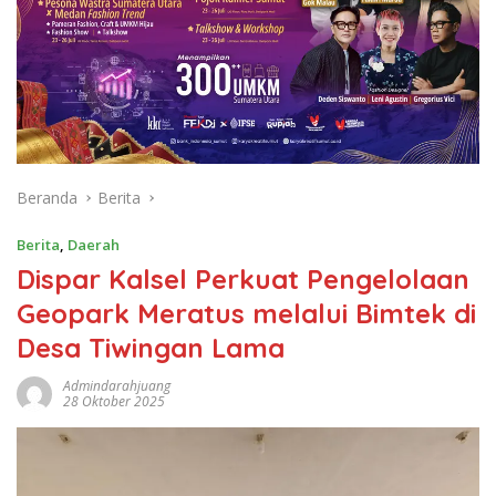
Beranda
Berita
Berita
,
Daerah
Dispar Kalsel Perkuat Pengelolaan
Geopark Meratus melalui Bimtek di
Desa Tiwingan Lama
Admindarahjuang
28 Oktober 2025