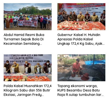
Usaha Berbasis Inovasi
Abdul Hamid Resmi Buka
Gubernur Kalsel H. Muhidin
Turnamen Sepak Bola Di
Apresiasi Polda Kalsel
Kecamatan Semidang
Ungkap 172,4 Kg Sabu, Ajak
Gumay Dalam Rangka
Masyarakat Aktif Perangi
Menyambut HUT RI Ke-81
Narkoba
Tahun 2026
Polda Kalsel Musnahkan 172,4
Topang ekonomi warga,
Kilogram Sabu dan 556 Butir
KUPS Besambu Desa Batu
Ekstasi, Jaringan Fredy
Raja R sulap tumbuhan liar
Pratama Kembali
resam jadi kerajinan
Terbongkar