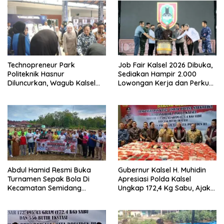
Technopreneur Park
Job Fair Kalsel 2026 Dibuka,
Politeknik Hasnur
Sediakan Hampir 2.000
Diluncurkan, Wagub Kalsel
Lowongan Kerja dan Perkuat
Ajak Mahasiswa Bangun
Sinergi Dunia Usaha
Usaha Berbasis Inovasi
Abdul Hamid Resmi Buka
Gubernur Kalsel H. Muhidin
Turnamen Sepak Bola Di
Apresiasi Polda Kalsel
Kecamatan Semidang
Ungkap 172,4 Kg Sabu, Ajak
Gumay Dalam Rangka
Masyarakat Aktif Perangi
Menyambut HUT RI Ke-81
Narkoba
Tahun 2026