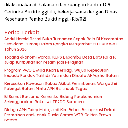
dilaksanakan di halaman dan ruangan kantor DPC
Gerindra Bukittinggi itu, bekerja sama dengan Dinas
Kesehatan Pemko Bukittinggi. (Rls/02)
Berita Terkait
Abdul Hamid Resmi Buka Turnamen Sepak Bola Di Kecamatan
Semidang Gumay Dalam Rangka Menyambut HUT RI Ke-81
Tahun 2026
Topang ekonomi warga, KUPS Besambu Desa Batu Raja R
sulap tumbuhan liar resam jadi kerajinan
Program PWO Dwipa Kepri Berbagi, Wujud Kepedulian
kepada Pondok Tahfidz Yatim dan Dhuafa Al-Aqsho Batam
Kerusakan Kawasan Bakau Akibat Penimbunan, Warga Sei
Pelungut Batam Minta APH Bertindak Tegas
BI Sumut Bersama Kemenko Bidang Perekonomian
Selenggarakan Rakorwil TP2DD Sumatera
Diduga APH Tutup Mata, Judi Kim Bebas Beroperasi Dekat
Permainan anak anak Dunia Games WTB Golden Prawn
Batam