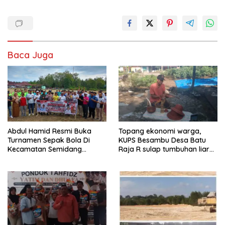
Baca Juga
Abdul Hamid Resmi Buka
Topang ekonomi warga,
Turnamen Sepak Bola Di
KUPS Besambu Desa Batu
Kecamatan Semidang
Raja R sulap tumbuhan liar
Gumay Dalam Rangka
resam jadi kerajinan
Menyambut HUT RI Ke-81
Tahun 2026