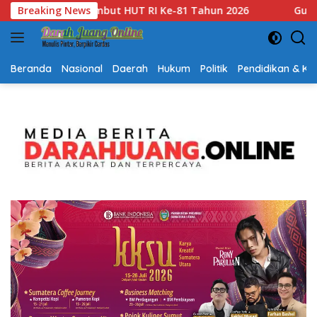
Langsung
Breaking News
Gubernur Kalsel H. Muhidin Apresiasi Polda Kalsel Ungkap 
ke
konten
Beranda
Nasional
Daerah
Hukum
Politik
Pendidikan & K