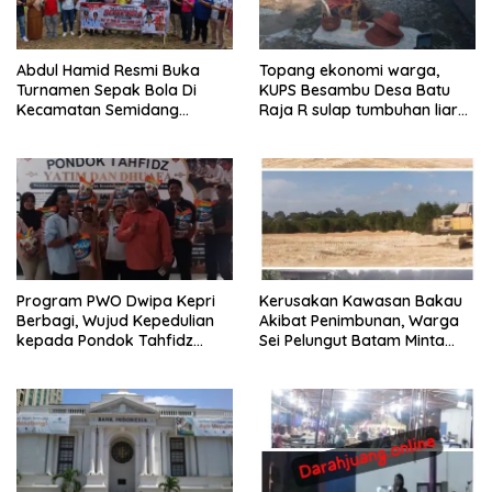
Abdul Hamid Resmi Buka
Topang ekonomi warga,
Turnamen Sepak Bola Di
KUPS Besambu Desa Batu
Kecamatan Semidang
Raja R sulap tumbuhan liar
Gumay Dalam Rangka
resam jadi kerajinan
Menyambut HUT RI Ke-81
Tahun 2026
Program PWO Dwipa Kepri
Kerusakan Kawasan Bakau
Berbagi, Wujud Kepedulian
Akibat Penimbunan, Warga
kepada Pondok Tahfidz
Sei Pelungut Batam Minta
Yatim dan Dhuafa Al-Aqsho
APH Bertindak Tegas
Batam