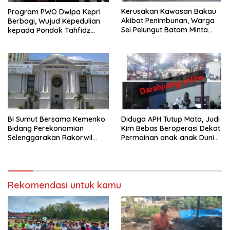
Kerusakan Kawasan Bakau
Program PWO Dwipa Kepri
Akibat Penimbunan, Warga
Berbagi, Wujud Kepedulian
Sei Pelungut Batam Minta
kepada Pondok Tahfidz
APH Bertindak Tegas
Yatim dan Dhuafa Al-Aqsho
Batam
BI Sumut Bersama Kemenko
Diduga APH Tutup Mata, Judi
Bidang Perekonomian
Kim Bebas Beroperasi Dekat
Selenggarakan Rakorwil
Permainan anak anak Dunia
TP2DD Sumatera
Games WTB Golden Prawn
Batam
Rekomendasi untuk kamu