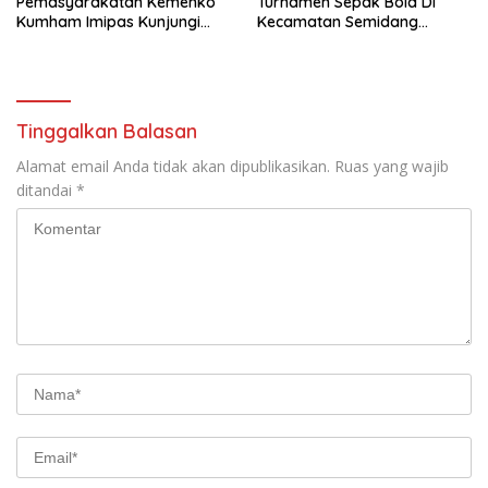
Pemasyarakatan Kemenko
Turnamen Sepak Bola Di
Kumham Imipas Kunjungi
Kecamatan Semidang
Lapas Batam, Bahas
Gumay Dalam Rangka
Overstaying dan KUHP Baru
Menyambut HUT RI Ke-81
Tahun 2026
Tinggalkan Balasan
Alamat email Anda tidak akan dipublikasikan.
Ruas yang wajib
ditandai
*