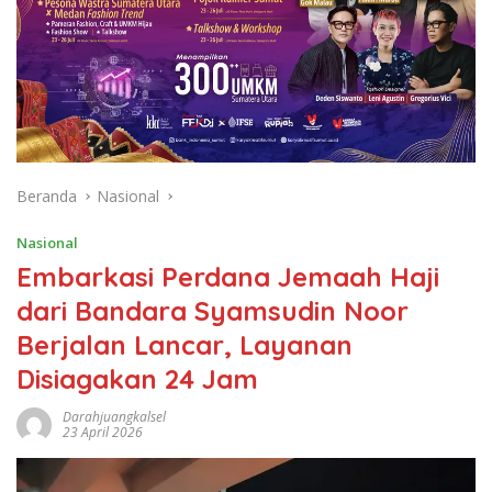
Beranda
Nasional
Nasional
Embarkasi Perdana Jemaah Haji
dari Bandara Syamsudin Noor
Berjalan Lancar, Layanan
Disiagakan 24 Jam
Darahjuangkalsel
23 April 2026