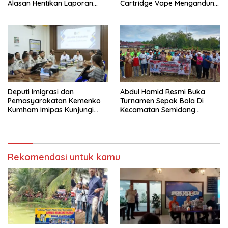
Alasan Hentikan Laporan
Cartridge Vape Mengandung
Pengawasan Anak Tanpa Izin
Etomidate
Deputi Imigrasi dan
Abdul Hamid Resmi Buka
Pemasyarakatan Kemenko
Turnamen Sepak Bola Di
Kumham Imipas Kunjungi
Kecamatan Semidang
Lapas Batam, Bahas
Gumay Dalam Rangka
Overstaying dan KUHP Baru
Menyambut HUT RI Ke-81
Tahun 2026
Rekomendasi untuk kamu