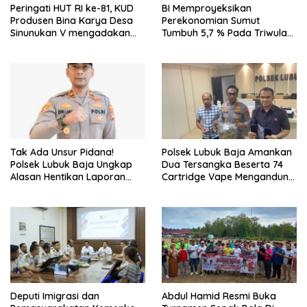
Peringati HUT RI ke-81, KUD
BI Memproyeksikan
Produsen Bina Karya Desa
Perekonomian Sumut
Sinunukan V mengadakan
Tumbuh 5,7 % Pada Triwulan
Lomba Mancing Mania
II 2026
Tak Ada Unsur Pidana!
Polsek Lubuk Baja Amankan
Polsek Lubuk Baja Ungkap
Dua Tersangka Beserta 74
Alasan Hentikan Laporan
Cartridge Vape Mengandung
Pengawasan Anak Tanpa Izin
Etomidate
Deputi Imigrasi dan
Abdul Hamid Resmi Buka