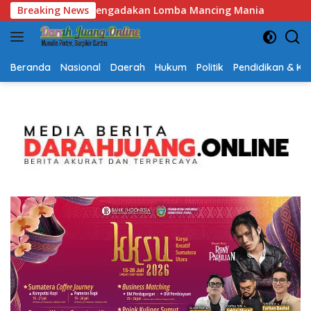
Langsung
cing Mania
Breaking News
Semarak HUT RI dan Hari Jadi Kalsel, Gerak
ke
konten
Beranda
Nasional
Daerah
Hukum
Politik
Pendidikan & K