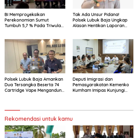
BI Memproyeksikan
Tak Ada Unsur Pidana!
Perekonomian Sumut
Polsek Lubuk Baja Ungkap
Tumbuh 5,7 % Pada Triwulan
Alasan Hentikan Laporan
II 2026
Pengawasan Anak Tanpa Izin
Polsek Lubuk Baja Amankan
Deputi Imigrasi dan
Dua Tersangka Beserta 74
Pemasyarakatan Kemenko
Cartridge Vape Mengandung
Kumham Imipas Kunjungi
Etomidate
Lapas Batam, Bahas
Overstaying dan KUHP Baru
Rekomendasi untuk kamu