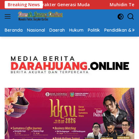
Langsung
Breaking News
Muhidin Tegaskan Penempatan Pejabat Kalsel Berbasis
ke
konten
Beranda
Nasional
Daerah
Hukum
Politik
Pendidikan & K