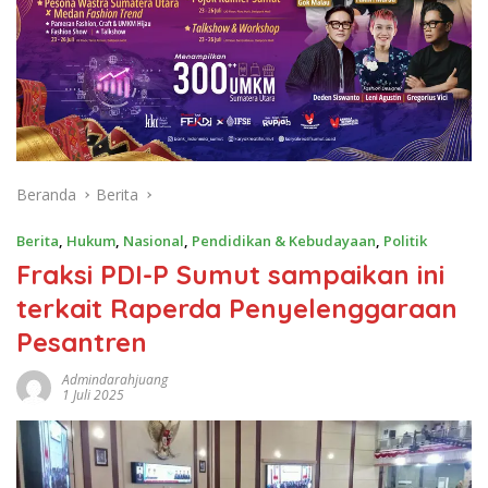
Beranda
Berita
Berita
,
Hukum
,
Nasional
,
Pendidikan & Kebudayaan
,
Politik
Fraksi PDI-P Sumut sampaikan ini
terkait Raperda Penyelenggaraan
Pesantren
Admindarahjuang
1 Juli 2025