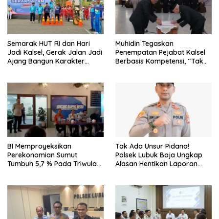
Semarak HUT RI dan Hari
Muhidin Tegaskan
Jadi Kalsel, Gerak Jalan Jadi
Penempatan Pejabat Kalsel
Ajang Bangun Karakter
Berbasis Kompetensi, “Tak
Generasi Muda
Ada Lagi Pejabat Titipan
BI Memproyeksikan
Tak Ada Unsur Pidana!
Perekonomian Sumut
Polsek Lubuk Baja Ungkap
Tumbuh 5,7 % Pada Triwulan
Alasan Hentikan Laporan
II 2026
Pengawasan Anak Tanpa Izin