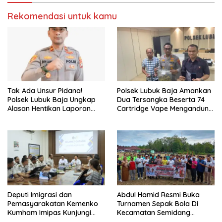
Rekomendasi untuk kamu
Tak Ada Unsur Pidana!
Polsek Lubuk Baja Amankan
Polsek Lubuk Baja Ungkap
Dua Tersangka Beserta 74
Alasan Hentikan Laporan
Cartridge Vape Mengandung
Pengawasan Anak Tanpa Izin
Etomidate
Deputi Imigrasi dan
Abdul Hamid Resmi Buka
Pemasyarakatan Kemenko
Turnamen Sepak Bola Di
Kumham Imipas Kunjungi
Kecamatan Semidang
Lapas Batam, Bahas
Gumay Dalam Rangka