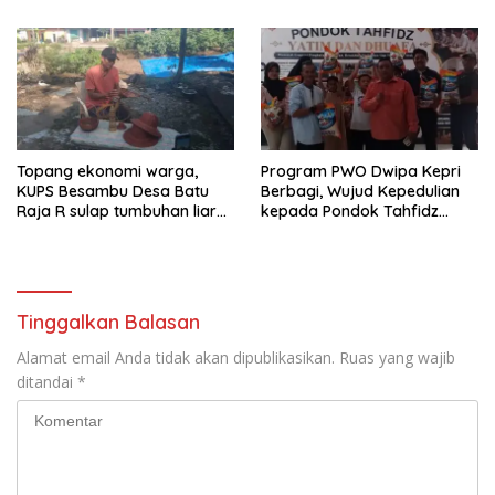
Overstaying dan KUHP Baru
Menyambut HUT RI Ke-81
Tahun 2026
Topang ekonomi warga,
Program PWO Dwipa Kepri
KUPS Besambu Desa Batu
Berbagi, Wujud Kepedulian
Raja R sulap tumbuhan liar
kepada Pondok Tahfidz
resam jadi kerajinan
Yatim dan Dhuafa Al-Aqsho
Batam
Tinggalkan Balasan
Alamat email Anda tidak akan dipublikasikan.
Ruas yang wajib
ditandai
*