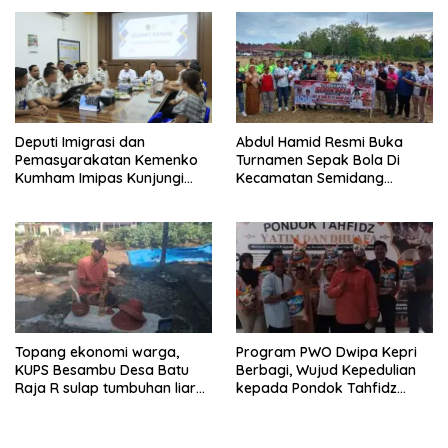
Abdul Hamid Resmi Buka
Deputi Imigrasi dan
Turnamen Sepak Bola Di
Pemasyarakatan Kemenko
Kecamatan Semidang
Kumham Imipas Kunjungi
Gumay Dalam Rangka
Lapas Batam, Bahas
Menyambut HUT RI Ke-81
Overstaying dan KUHP Baru
Tahun 2026
Topang ekonomi warga,
Program PWO Dwipa Kepri
KUPS Besambu Desa Batu
Berbagi, Wujud Kepedulian
Raja R sulap tumbuhan liar
kepada Pondok Tahfidz
resam jadi kerajinan
Yatim dan Dhuafa Al-Aqsho
Batam