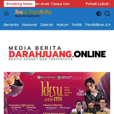
Langsung
Polsek Lubuk Baja Amankan Dua Tersangka Beserta 74 Car
Breaking News
ke
konten
Beranda
Nasional
Daerah
Hukum
Politik
Pendidikan & K