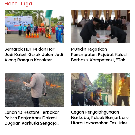
Baca Juga
Semarak HUT RI dan Hari
Muhidin Tegaskan
Jadi Kalsel, Gerak Jalan Jadi
Penempatan Pejabat Kalsel
Ajang Bangun Karakter
Berbasis Kompetensi, “Tak
Generasi Muda
Ada Lagi Pejabat Titipan
Cegah Penyalahgunaan
Lahan 10 Hektare Terbakar,
Narkoba, Polsek Banjarbaru
Polres Banjarbaru Dalami
Utara Laksanakan Tes Urine
Dugaan Karhutla Sengaja
Mendadak bagi Personel
Dibakar