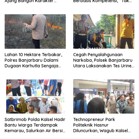
Ajang Bangun Karakter
Berbasis Kompetensi, “Tak
Generasi Muda
Ada Lagi Pejabat Titipan
Lahan 10 Hektare Terbakar,
Cegah Penyalahgunaan
Polres Banjarbaru Dalami
Narkoba, Polsek Banjarbaru
Dugaan Karhutla Sengaja
Utara Laksanakan Tes Urine
Dibakar
Mendadak bagi Personel
Satbrimob Polda Kalsel Hadir
Technopreneur Park
Bantu Warga Terdampak
Politeknik Hasnur
Kemarau, Salurkan Air Bersih
Diluncurkan, Wagub Kalsel
dan Layanan Kesehatan
Ajak Mahasiswa Bangun