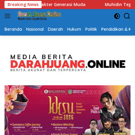
Langsung
Muhidin Tegaskan Penempatan Pejabat Kalsel Berbasis Kompet
Breaking News
ke
konten
Beranda
Nasional
Daerah
Hukum
Politik
Pendidikan & K