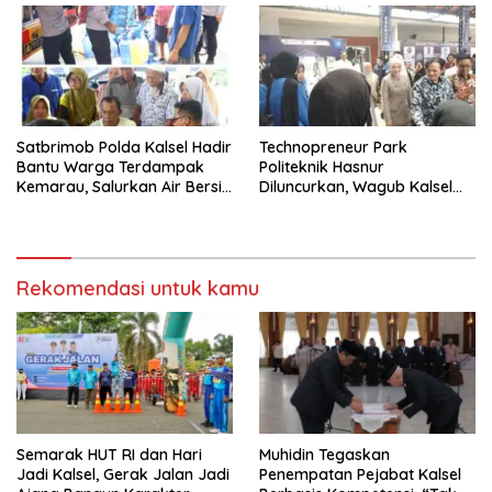
Satbrimob Polda Kalsel Hadir
Technopreneur Park
Bantu Warga Terdampak
Politeknik Hasnur
Kemarau, Salurkan Air Bersih
Diluncurkan, Wagub Kalsel
dan Layanan Kesehatan
Ajak Mahasiswa Bangun
Gratis
Usaha Berbasis Inovasi
Rekomendasi untuk kamu
Semarak HUT RI dan Hari
Muhidin Tegaskan
Jadi Kalsel, Gerak Jalan Jadi
Penempatan Pejabat Kalsel