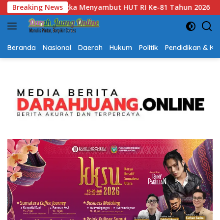
Langsung
n 2026
Breaking News
Gubernur Kalsel H. Muhidin Apresiasi Polda Kal
ke
konten
Beranda
Nasional
Daerah
Hukum
Politik
Pendidikan & K