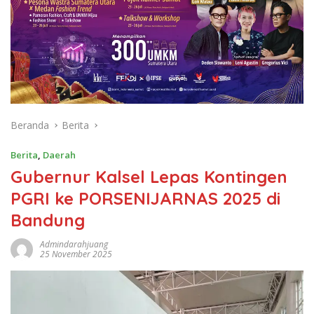
Beranda
Berita
Berita
,
Daerah
Gubernur Kalsel Lepas Kontingen
PGRI ke PORSENIJARNAS 2025 di
Bandung
Admindarahjuang
25 November 2025