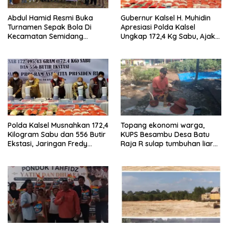
Abdul Hamid Resmi Buka
Gubernur Kalsel H. Muhidin
Turnamen Sepak Bola Di
Apresiasi Polda Kalsel
Kecamatan Semidang
Ungkap 172,4 Kg Sabu, Ajak
Gumay Dalam Rangka
Masyarakat Aktif Perangi
Menyambut HUT RI Ke-81
Narkoba
Tahun 2026
Polda Kalsel Musnahkan 172,4
Topang ekonomi warga,
Kilogram Sabu dan 556 Butir
KUPS Besambu Desa Batu
Ekstasi, Jaringan Fredy
Raja R sulap tumbuhan liar
Pratama Kembali
resam jadi kerajinan
Terbongkar