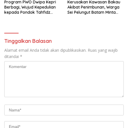
Program PWO Dwipa Kepri
Kerusakan Kawasan Bakau
Berbagi, Wujud Kepedulian
Akibat Penimbunan, Warga
kepada Pondok Tahfidz
Sei Pelungut Batam Minta
Yatim dan Dhuafa Al-Aqsho
APH Bertindak Tegas
Batam
Tinggalkan Balasan
Alamat email Anda tidak akan dipublikasikan.
Ruas yang wajib
ditandai
*