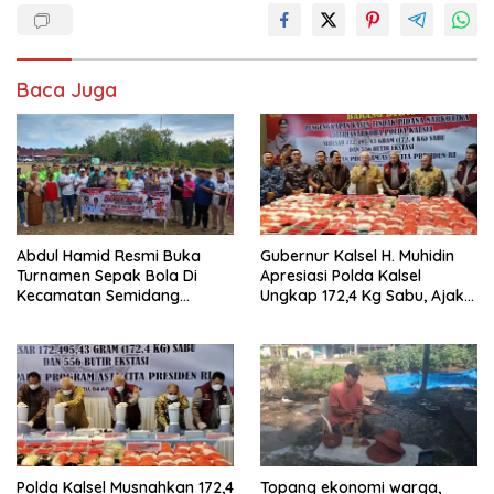
Baca Juga
Abdul Hamid Resmi Buka
Gubernur Kalsel H. Muhidin
Turnamen Sepak Bola Di
Apresiasi Polda Kalsel
Kecamatan Semidang
Ungkap 172,4 Kg Sabu, Ajak
Gumay Dalam Rangka
Masyarakat Aktif Perangi
Menyambut HUT RI Ke-81
Narkoba
Tahun 2026
Polda Kalsel Musnahkan 172,4
Topang ekonomi warga,