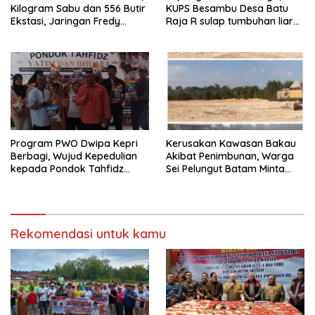
Kilogram Sabu dan 556 Butir
KUPS Besambu Desa Batu
Ekstasi, Jaringan Fredy
Raja R sulap tumbuhan liar
Pratama Kembali
resam jadi kerajinan
Terbongkar
Program PWO Dwipa Kepri
Kerusakan Kawasan Bakau
Berbagi, Wujud Kepedulian
Akibat Penimbunan, Warga
kepada Pondok Tahfidz
Sei Pelungut Batam Minta
Yatim dan Dhuafa Al-Aqsho
APH Bertindak Tegas
Batam
Rekomendasi untuk kamu