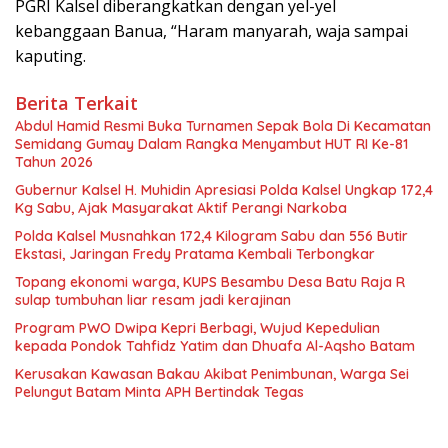
PGRI Kalsel diberangkatkan dengan yel-yel
kebanggaan Banua, “Haram manyarah, waja sampai
kaputing.
Berita Terkait
Abdul Hamid Resmi Buka Turnamen Sepak Bola Di Kecamatan
Semidang Gumay Dalam Rangka Menyambut HUT RI Ke-81
Tahun 2026
Gubernur Kalsel H. Muhidin Apresiasi Polda Kalsel Ungkap 172,4
Kg Sabu, Ajak Masyarakat Aktif Perangi Narkoba
Polda Kalsel Musnahkan 172,4 Kilogram Sabu dan 556 Butir
Ekstasi, Jaringan Fredy Pratama Kembali Terbongkar
Topang ekonomi warga, KUPS Besambu Desa Batu Raja R
sulap tumbuhan liar resam jadi kerajinan
Program PWO Dwipa Kepri Berbagi, Wujud Kepedulian
kepada Pondok Tahfidz Yatim dan Dhuafa Al-Aqsho Batam
Kerusakan Kawasan Bakau Akibat Penimbunan, Warga Sei
Pelungut Batam Minta APH Bertindak Tegas