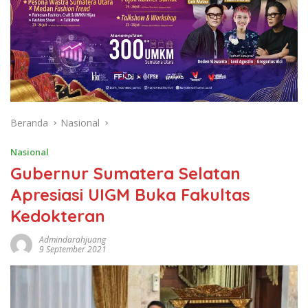
Beranda
Nasional
Nasional
Gubernur Sumatera Selatan
Apresiasi UIGM Buka Fakultas
Kedokteran
Admindarahjuang
9 September 2021