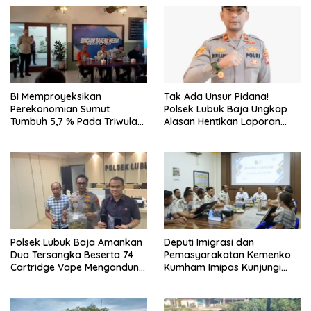
BI Memproyeksikan
Tak Ada Unsur Pidana!
Perekonomian Sumut
Polsek Lubuk Baja Ungkap
Tumbuh 5,7 % Pada Triwulan
Alasan Hentikan Laporan
II 2026
Pengawasan Anak Tanpa Izin
Polsek Lubuk Baja Amankan
Deputi Imigrasi dan
Dua Tersangka Beserta 74
Pemasyarakatan Kemenko
Cartridge Vape Mengandung
Kumham Imipas Kunjungi
Etomidate
Lapas Batam, Bahas
Overstaying dan KUHP Baru