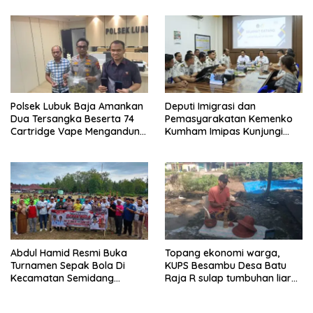
Polsek Lubuk Baja Amankan
Deputi Imigrasi dan
Dua Tersangka Beserta 74
Pemasyarakatan Kemenko
Cartridge Vape Mengandung
Kumham Imipas Kunjungi
Etomidate
Lapas Batam, Bahas
Overstaying dan KUHP Baru
Abdul Hamid Resmi Buka
Topang ekonomi warga,
Turnamen Sepak Bola Di
KUPS Besambu Desa Batu
Kecamatan Semidang
Raja R sulap tumbuhan liar
Gumay Dalam Rangka
resam jadi kerajinan
Menyambut HUT RI Ke-81