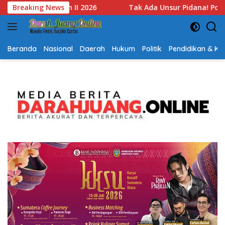
Langsung
Unsur Pidana! Polsek Lubuk Baja Ungkap Alasan Hentikan Lapo
Breaking News
ke
konten
Beranda
Nasional
Daerah
Hukum
Politik
Pendidikan & K