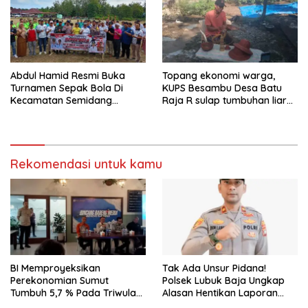
Abdul Hamid Resmi Buka
Topang ekonomi warga,
Turnamen Sepak Bola Di
KUPS Besambu Desa Batu
Kecamatan Semidang
Raja R sulap tumbuhan liar
Gumay Dalam Rangka
resam jadi kerajinan
Menyambut HUT RI Ke-81
Tahun 2026
Rekomendasi untuk kamu
BI Memproyeksikan
Tak Ada Unsur Pidana!
Perekonomian Sumut
Polsek Lubuk Baja Ungkap
Tumbuh 5,7 % Pada Triwulan
Alasan Hentikan Laporan
II 2026
Pengawasan Anak Tanpa Izin