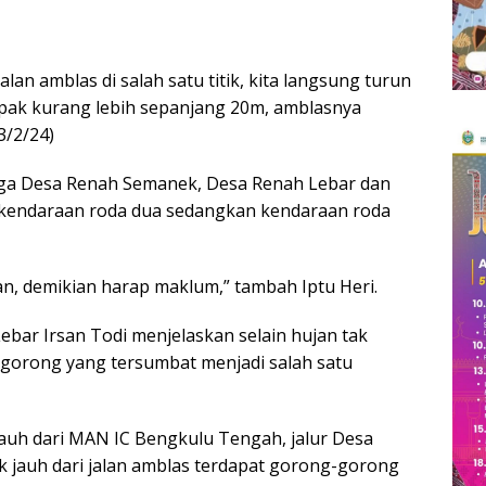
an amblas di salah satu titik, kita langsung turun
mpak kurang lebih sepanjang 20m, amblasnya
3/2/24)
arga Desa Renah Semanek, Desa Renah Lebar dan
leh kendaraan roda dua sedangkan kendaraan roda
an, demikian harap maklum,” tambah Iptu Heri.
ebar Irsan Todi menjelaskan selain hujan tak
gorong yang tersumbat menjadi salah satu
 jauh dari MAN IC Bengkulu Tengah, jalur Desa
k jauh dari jalan amblas terdapat gorong-gorong