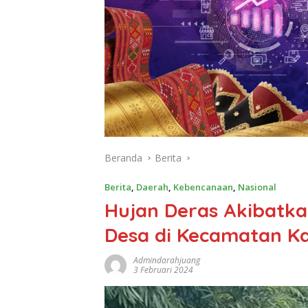
Beranda
Berita
Berita
,
Daerah
,
Kebencanaan
,
Nasional
Hujan Deras Akibatka
Desa di Kecamatan K
Admindarahjuang
3 Februari 2024