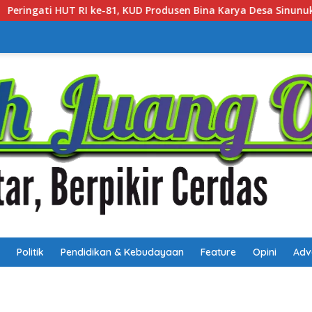
n Bina Karya Desa Sinunukan V mengadakan Lomba Mancing Man
Politik
Pendidikan & Kebudayaan
Feature
Opini
Adv