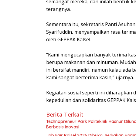
semangat mereka, dan inilah bentuk kec
terangnya.
Sementara itu, sekretaris Panti Asuh
Syarifuddin, menyampaikan rasa terima
oleh GEPPAK Kalsel.
“Kami mengucapkan banyak terima ka
berupa makanan dan minuman. Mudah-m
ini bersifat mandiri, namun kalau ada 
kami sangat berterima kasih,” ujarnya.
Kegiatan sosial seperti ini diharapkan 
kepedulian dan solidaritas GEPPAK Kals
Berita Terkait
Technopreneur Park Politeknik Hasnur Dilu
Berbasis Inovasi
Job Fair Kalsel 2026 Dibuka, Sediakan Hamp