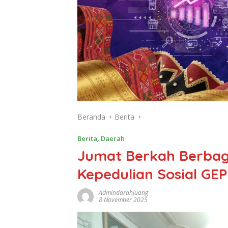
Beranda
Berita
Berita
,
Daerah
Jumat Berkah Berbag
Kepedulian Sosial GEP
Admindarahjuang
8 November 2025