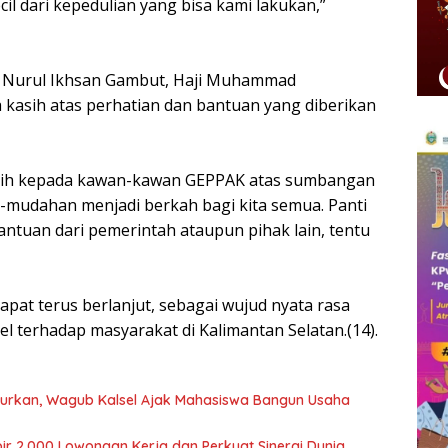
il dari kepedulian yang bisa kami lakukan,”
an Nurul Ikhsan Gambut, Haji Muhammad
 kasih atas perhatian dan bantuan yang diberikan
sih kepada kawan-kawan GEPPAK atas sumbangan
udahan menjadi berkah bagi kita semua. Panti
bantuan dari pemerintah ataupun pihak lain, tentu
dapat terus berlanjut, sebagai wujud nyata rasa
el terhadap masyarakat di Kalimantan Selatan.(14).
ncurkan, Wagub Kalsel Ajak Mahasiswa Bangun Usaha
ir 2.000 Lowongan Kerja dan Perkuat Sinergi Dunia