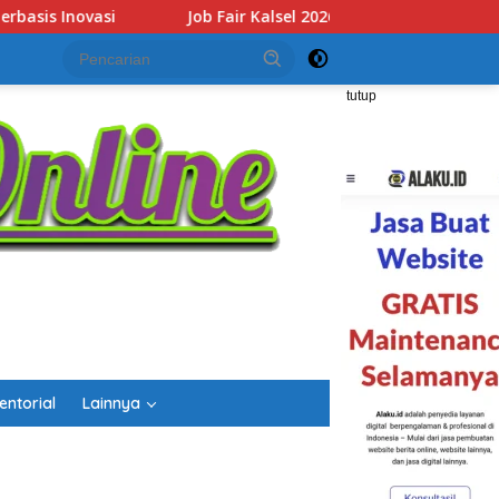
ibuka, Sediakan Hampir 2.000 Lowongan Kerja dan Perkuat Siner
tutup
entorial
Lainnya