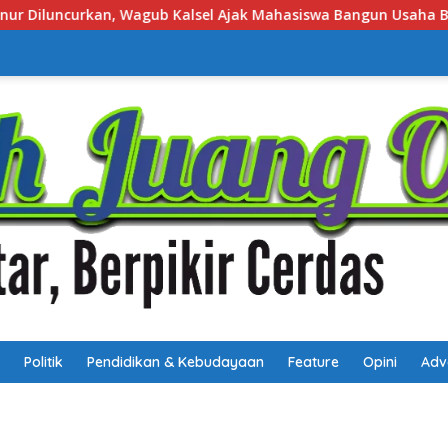
 Bangun Usaha Berbasis Inovasi
Job Fair Kalsel 2026 D
Politik
Pendidikan & Kebudayaan
Feature
Opini
Adv